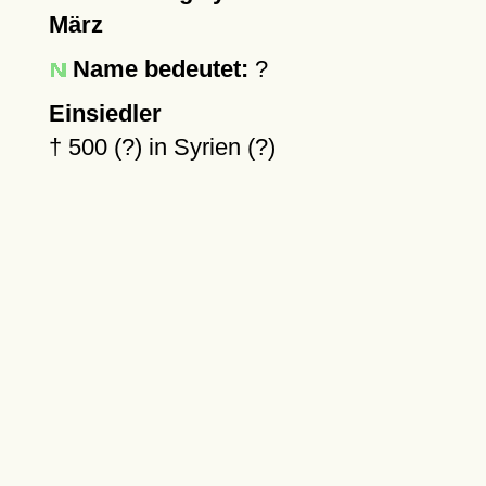
März
Name bedeutet:
?
Einsiedler
†
500 (?)
in Syrien (?)