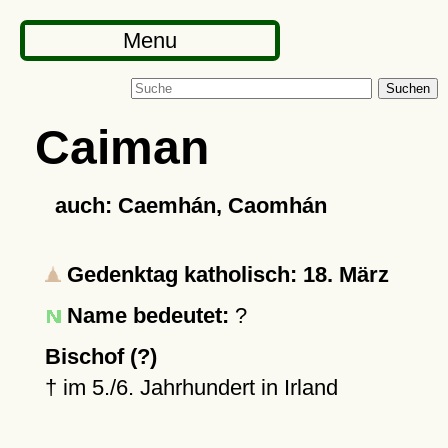
Menu
Suchen
Caiman
auch: Caemhán, Caomhán
Gedenktag katholisch: 18. März
Name bedeutet:
?
Bischof (?)
†
im 5./6. Jahrhundert in Irland