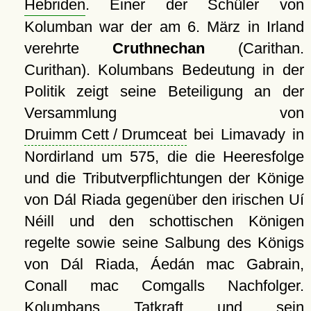
Hebriden
. Einer der Schüler von
Kolumban war der am 6. März in Irland
verehrte
Cruthnechan
(Carithan.
Curithan). Kolumbans Bedeutung in der
Politik zeigt seine Beteiligung an der
Versammlung von
Druimm Cett / Drumceat
bei Limavady in
Nordirland um 575, die die Heeresfolge
und die Tributverpflichtungen der Könige
von Dál Riada gegenüber den irischen Uí
Néill und den schottischen Königen
regelte sowie seine Salbung des Königs
von Dál Riada, Áedán mac Gabrain,
Conall mac Comgalls Nachfolger.
Kolumbans Tatkraft und sein