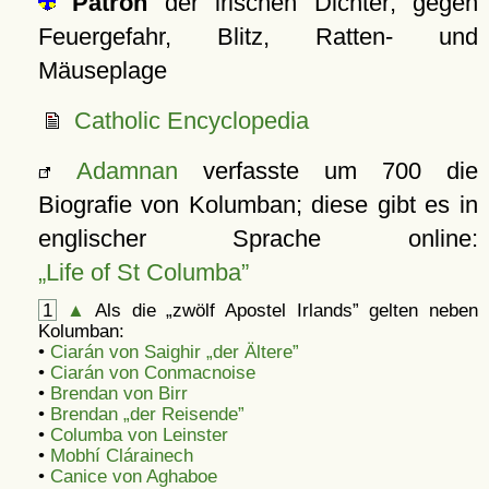
Patron
der irischen Dichter; gegen
Feuergefahr, Blitz, Ratten- und
Mäuseplage
Catholic Encyclopedia
Adamnan
verfasste um 700 die
Biografie von Kolumban; diese gibt es in
englischer Sprache online:
Life of St Columba
1
▲
Als die
zwölf Apostel Irlands
gelten neben
Kolumban:
•
Ciarán von Saighir
der Ältere
•
Ciarán von Conmacnoise
•
Brendan von Birr
•
Brendan „der Reisende”
•
Columba von Leinster
•
Mobhí Clárainech
•
Canice von Aghaboe