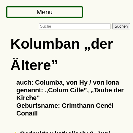
Menu
Suchen
Kolumban
der
Ältere
auch: Columba, von Hy / von Iona
genannt:
Colum Cille
,
Taube der
Kirche
Geburtsname: Crimthann Cenél
Conaill