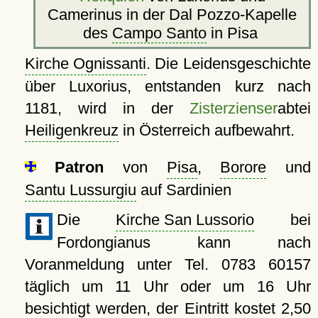
Camerinus in der Dal Pozzo-Kapelle
des
Campo Santo
in Pisa
Kirche Ognissanti
. Die Leidensgeschichte
über Luxorius, entstanden kurz nach
1181, wird in der
Zisterzienser
abtei
Heiligenkreuz
in Österreich aufbewahrt.
Patron
von
Pisa
,
Borore
und
Santu Lussurgiu
auf Sardinien
Die
Kirche San Lussorio
bei
Fordongianus kann nach
Voranmeldung unter Tel. 0783 60157
täglich um 11 Uhr oder um 16 Uhr
besichtigt werden, der Eintritt kostet 2,50