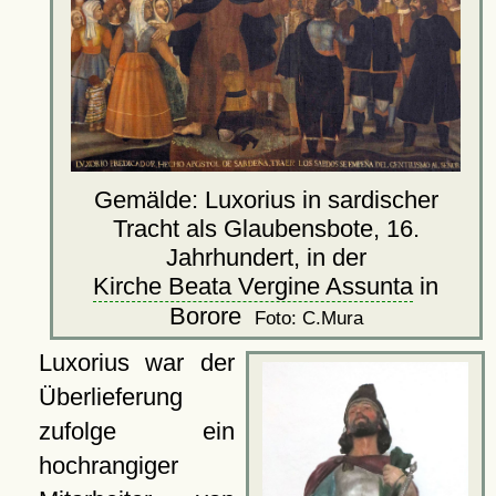
Gemälde: Luxorius in sardischer
Tracht als Glaubensbote, 16.
Jahrhundert, in der
Kirche Beata Vergine Assunta
in
Borore
Foto: C.Mura
Luxorius war der
Überlieferung
zufolge ein
hochrangiger