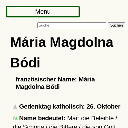
Menu
Suchen
Mária Magdolna
Bódi
französischer Name: Mária
Magdolna Bódi
Gedenktag katholisch: 26. Oktober
Name bedeutet:
Mar: die Beleibte /
die Schöne / die Bittere / die von Gott