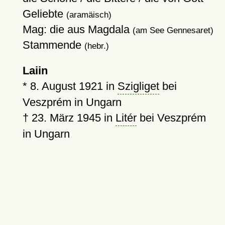
Geliebte
(aramäisch)
Mag: die aus Magdala
(am See Gennesaret)
Stammende
(hebr.)
Laiin
*
8. August 1921
in
Szigliget
bei
Veszprém in Ungarn
†
23. März 1945
in
Litér
bei Veszprém
in Ungarn