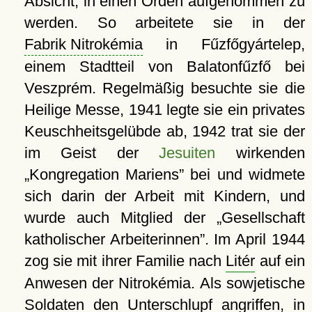
Absicht, in einen Orden aufgenommen zu
werden. So arbeitete sie in der
Fabrik Nitrokémia
in Fűzfőgyártelep,
einem Stadtteil von Balatonfűzfő bei
Veszprém. Regelmäßig besuchte sie die
Heilige Messe, 1941 legte sie ein privates
Keuschheitsgelübde ab, 1942 trat sie der
im Geist der
Jesuiten
wirkenden
Kongregation Mariens
bei und widmete
sich darin der Arbeit mit Kindern, und
wurde auch Mitglied der
Gesellschaft
katholischer Arbeiterinnen
. Im April 1944
zog sie mit ihrer Familie nach
Litér
auf ein
Anwesen der Nitrokémia. Als sowjetische
Soldaten den Unterschlupf angriffen, in