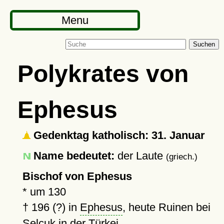
Menu
Suchen
Polykrates von
Ephesus
Gedenktag katholisch: 31. Januar
Name bedeutet:
der Laute
(griech.)
Bischof von Ephesus
*
um 130
†
196 (?)
in
Ephesus
, heute Ruinen bei
Selçuk in der Türkei