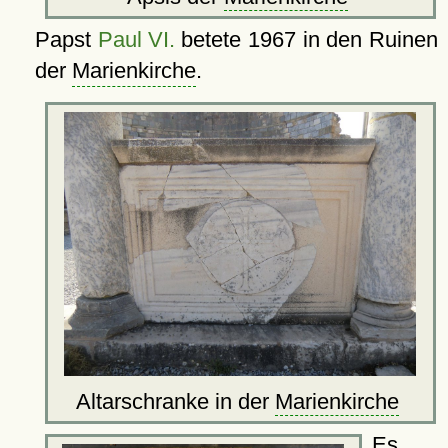
Papst
Paul VI.
betete 1967 in den Ruinen
der
Marienkirche
.
Altarschranke in der
Marienkirche
Es