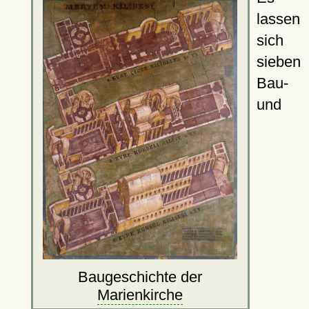
lassen
sich
sieben
Bau-
und
Baugeschichte der
Marienkirche