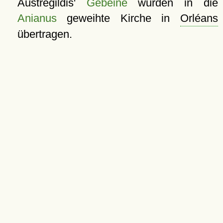
Austregildis'
Gebeine
wurden in die
Anianus
geweihte Kirche in
Orléans
übertragen.