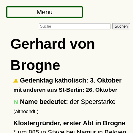
Menu
Suchen
Gerhard von
Brogne
Gedenktag katholisch: 3. Oktober
mit anderen aus St-Bertin: 26. Oktober
Name bedeutet:
der Speerstarke
(althochdt.)
Klostergründer, erster Abt in Brogne
*
um 885
in
Stave
bei Namur in Belgien