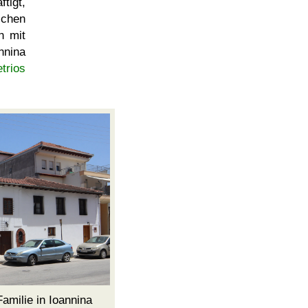
igt,
ichen
h mit
nnina
trios
amilie in Ioannina