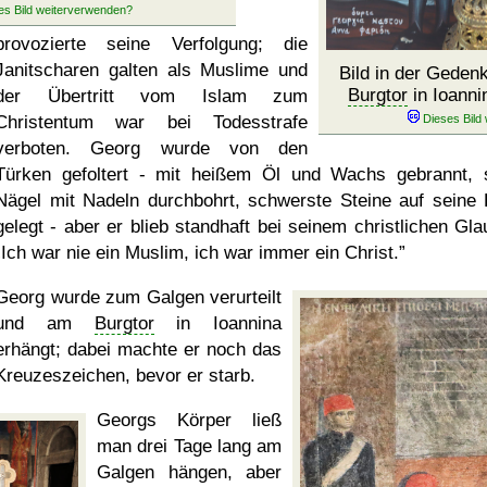
provozierte seine Verfolgung; die
Janitscharen galten als Muslime und
Bild in der Geden
Burgtor
in Ioanni
der Übertritt vom Islam zum
Christentum war bei Todesstrafe
verboten. Georg wurde von den
Türken gefoltert - mit heißem Öl und Wachs gebrannt, 
Nägel mit Nadeln durchbohrt, schwerste Steine ​​auf seine 
gelegt - aber er blieb standhaft bei seinem christlichen Gla
Ich war nie ein Muslim, ich war immer ein Christ.
Georg wurde zum Galgen verurteilt
und am
Burgtor
in Ioannina
erhängt; dabei machte er noch das
Kreuzeszeichen, bevor er starb.
Georgs Körper ließ
man drei Tage lang am
Galgen hängen, aber