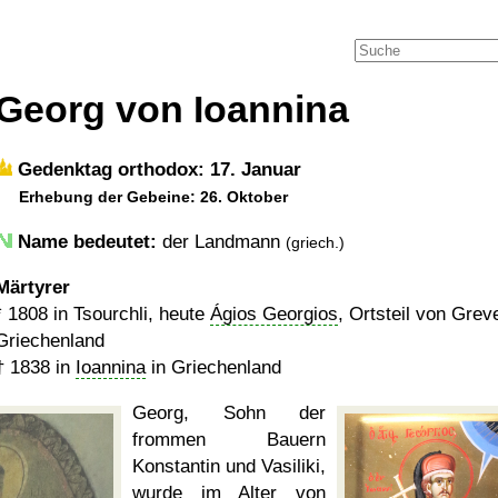
Georg von Ioannina
Gedenktag orthodox: 17. Januar
Erhebung der Gebeine: 26. Oktober
Name bedeutet:
der Landmann
(griech.)
Märtyrer
*
1808
in Tsourchli, heute
Ágios Georgios
, Ortsteil von Grev
Griechenland
†
1838
in
Ioannina
in Griechenland
Georg, Sohn der
frommen Bauern
Konstantin und Vasiliki,
wurde im Alter von