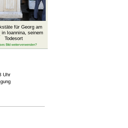
stäte für Georg am
r
in Ioannina, seinem
Todesort
8 Uhr
igung