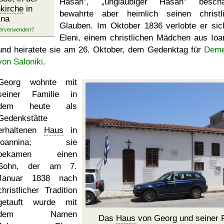
Hasan
,
ungläubiger Hasan
beschäft
nkirche
in
bewahrte aber heimlich seinen christl
ina
Glauben. Im Oktober 1836 verlobte er sic
Eleni, einem christlichen Mädchen aus Ioa
und heiratete sie am 26. Oktober, dem Gedenktag für
Deme
von Saloniki
.
Georg wohnte mit
seiner Familie in
dem heute als
Gedenkstätte
erhaltenen
Haus
in
Ioannina; sie
bekamen einen
Sohn, der am 7.
Januar 1838 nach
christlicher Tradition
getauft wurde mit
dem Namen
Das
Haus
von Georg und seiner F