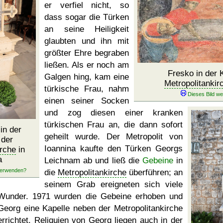
er verfiel nicht, so
dass sogar die Türken
an seine Heiligkeit
glaubten und ihn mit
größter Ehre begraben
ließen. Als er noch am
Fresko in der 
Galgen hing, kam eine
Metropolitankir
türkische Frau, nahm
einen seiner Socken
und zog diesen einer kranken
türkischen Frau an, die dann sofort
in der
geheilt wurde. Der Metropolit von
 der
Ioannina kaufte den Türken Georgs
irche
in
a
Leichnam ab und ließ die
Gebeine
in
die
Metropolitankirche
überführen; an
seinem Grab ereigneten sich viele
Wunder. 1971 wurden die Gebeine erhoben und
Georg eine Kapelle neben der Metropolitankirche
errichtet. Reliquien von Georg liegen auch in der