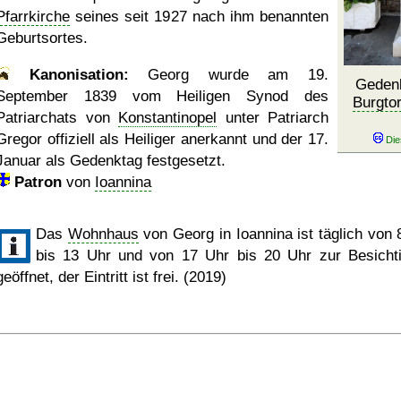
Pfarrkirche
seines seit 1927 nach ihm benannten
Geburtsortes.
Kanonisation:
Georg wurde am
19.
Gedenk
September 1839
vom Heiligen Synod des
Burgto
Patriarchats von
Konstantinopel
unter Patriarch
Gregor offiziell als Heiliger anerkannt und der 17.
Januar als Gedenktag festgesetzt.
Patron
von
Ioannina
Das
Wohnhaus
von Georg in Ioannina ist täglich von 
bis 13 Uhr und von 17 Uhr bis 20 Uhr zur Besicht
geöffnet, der Eintritt ist frei. (2019)