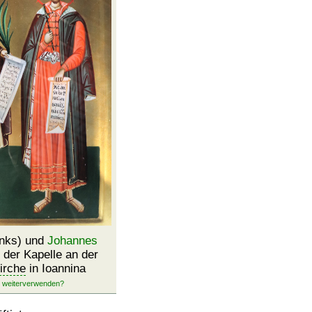
inks) und
Johannes
n der Kapelle an der
irche
in Ioannina