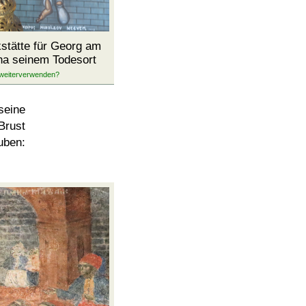
kstätte für Georg am
na seinem Todesort
seine
Brust
uben: