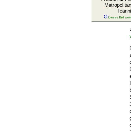
Metropolita
Ioann