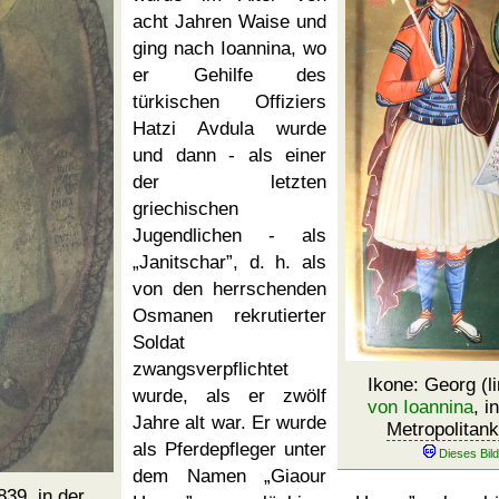
acht Jahren Waise und
ging nach Ioannina, wo
er Gehilfe des
türkischen Offiziers
Hatzi Avdula wurde
und dann - als einer
der letzten
griechischen
Jugendlichen - als
Janitschar
, d. h. als
von den herrschenden
Osmanen rekrutierter
Soldat
zwangsverpflichtet
Ikone: Georg (l
wurde, als er zwölf
von Ioannina
, i
Jahre alt war. Er wurde
Metropolitank
als Pferdepfleger unter
dem Namen
Giaour
39, in der