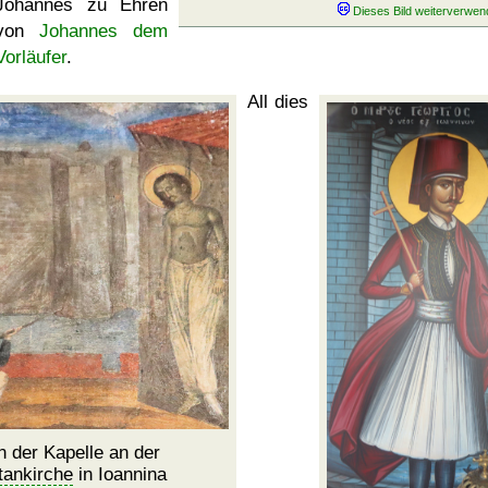
Johannes zu Ehren
von
Johannes dem
Vorläufer
.
All dies
n der Kapelle an der
tankirche
in Ioannina