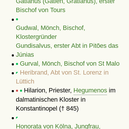
Gatianus (Gatien, Gratianus), erster
Bischof von Tours
Gudwal, Mönch, Bischof,
Klostergründer
Gundisalvus, erster Abt in Pitões das
Júnias
Gurval, Mönch, Bischof von St Malo
Heribrand, Abt von St. Lorenz in
Lüttich
Hilarion, Priester,
Hegumenos
im
dalmatinischen Kloster in
Konstantinopel († 845)
Honorata von Kölna, Jungfrau,