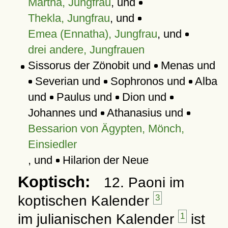
Martha, Jungfrau
, und
Thekla, Jungfrau
, und
Emea (Ennatha), Jungfrau
, und
drei andere, Jungfrauen
Sissorus der Zönobit und
Menas und
Severian und
Sophronos und
Alba
und
Paulus und
Dion und
Johannes und
Athanasius und
Bessarion von Ägypten, Mönch,
Einsiedler
, und
Hilarion der Neue
Koptisch:
12. Paoni im
koptischen Kalender
3
im julianischen Kalender
1
ist