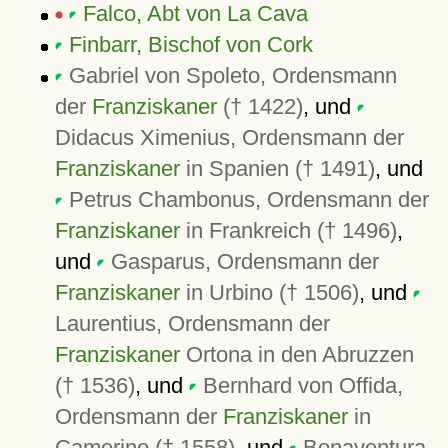
Falco, Abt von La Cava
Finbarr, Bischof von Cork
Gabriel von Spoleto, Ordensmann
der
Franziskaner
(† 1422)
, und
Didacus Ximenius, Ordensmann der
Franziskaner
in Spanien († 1491)
, und
Petrus Chambonus, Ordensmann der
Franziskaner
in Frankreich († 1496)
,
und
Gasparus, Ordensmann der
Franziskaner
in Urbino († 1506)
, und
Laurentius, Ordensmann der
Franziskaner
Ortona in den Abruzzen
(† 1536)
, und
Bernhard von Offida,
Ordensmann der
Franziskaner
in
Camerino († 1558)
, und
Bonaventura