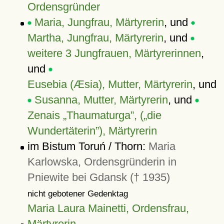
Ordensgründer
Maria, Jungfrau, Märtyrerin
, und
Martha, Jungfrau, Märtyrerin
, und
weitere 3 Jungfrauen, Märtyrerinnen
,
und
Eusebia (Æsia), Mutter, Märtyrerin
, und
Susanna, Mutter, Märtyrerin
, und
Zenais
Thaumaturga
, (
die
Wundertäterin
), Märtyrerin
im Bistum Toruń / Thorn:
Maria
Karlowska, Ordensgründerin in
Pniewite bei Gdansk († 1935)
nicht gebotener Gedenktag
Maria Laura Mainetti, Ordensfrau,
Märtyrerin