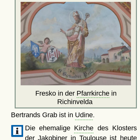
Fresko in der
Pfarrkirche
in
Richinvelda
Bertrands Grab ist in
Udine
.
Die ehemalige
Kirche
des Klosters
der Jakobiner in Toulouse ist heute