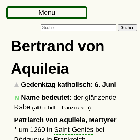
Menu
Suchen
Bertrand von
Aquileia
Gedenktag katholisch: 6. Juni
Name bedeutet:
der glänzende
Rabe
(althochdt. - französisch)
Patriarch von Aquileia, Märtyrer
*
um 1260
in
Saint-Geniès
bei
Périgueux in Frankreich