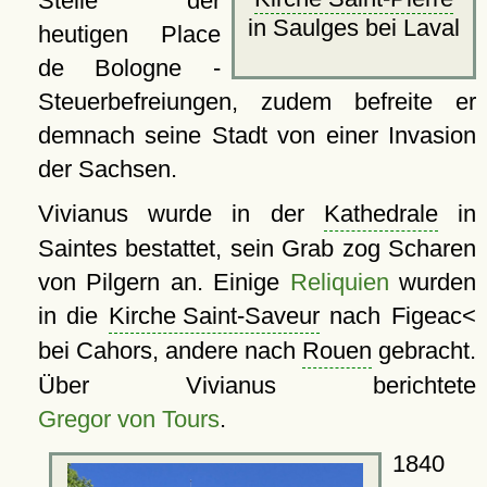
Stelle der
in Saulges bei Laval
heutigen Place
de Bologne -
Steuerbefreiungen, zudem befreite er
demnach seine Stadt von einer Invasion
der Sachsen.
Vivianus wurde in der
Kathedrale
in
Saintes bestattet, sein Grab zog Scharen
von Pilgern an. Einige
Reliquien
wurden
in die
Kirche Saint-Saveur
nach Figeac<
bei Cahors, andere nach
Rouen
gebracht.
Über Vivianus berichtete
Gregor von Tours
.
1840