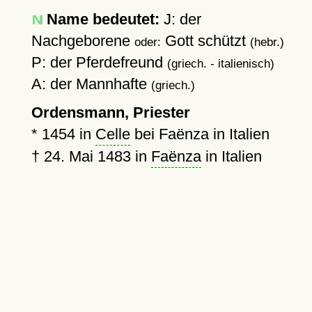
Name bedeutet:
J: der
Nachgeborene
Gott schützt
oder:
(hebr.)
P: der Pferdefreund
(griech. - italienisch)
A: der Mannhafte
(griech.)
Ordensmann, Priester
*
1454
in
Celle
bei Faënza in Italien
†
24. Mai 1483
in
Faënza
in Italien