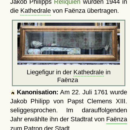
Jakob Philipps
Reliquien
wurden 1944 in
die
Kathedrale
von Faënza übertragen.
Liegefigur in der
Kathedrale
in
Faënza
Kanonisation:
Am
22. Juli 1761
wurde
Jakob Philipp von Papst Clemens XIII.
seliggesprochen. Im darauffolgenden
Jahr erwählte ihn der Stadtrat von
Faënza
zum Patron der Stadt.