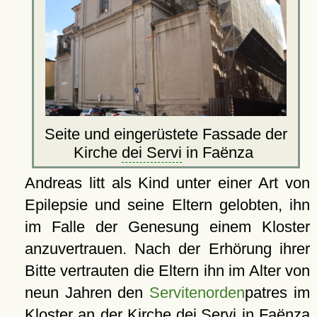
Seite und eingerüstete Fassade der
Kirche
dei Servi
in Faënza
Andreas litt als Kind unter einer Art von
Epilepsie und seine Eltern gelobten, ihn
im Falle der Genesung einem Kloster
anzuvertrauen. Nach der Erhörung ihrer
Bitte vertrauten die Eltern ihn im Alter von
neun Jahren den
Servitenorden
patres im
Kloster an der Kirche
dei Servi
in Faënza