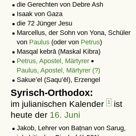
die Gerechten von Debre Ash
Isaak von Gaza
die 72 Jünger Jesu
Marcellus, der Sohn von Yona, Schüler
von
Paulus
(oder von
Petrus
)
Masqal kebrā (Maskal Kibra)
Petrus, Apostel, Märtyrer
Paulus, Apostel, Märtyrer (?)
Sakue’el (Saqu’ēl), Erzengel
Syrisch-Orthodox:
im julianischen Kalender
1
ist
heute der
16. Juni
Jakob, Lehrer von Baṭnan von Sarug,