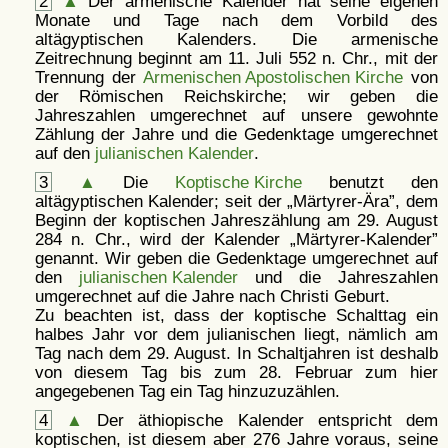
2
▲
Der armenische Kalender hat seine eigenen
Monate und Tage nach dem Vorbild des
altägyptischen Kalenders. Die armenische
Zeitrechnung beginnt am 11. Juli 552 n. Chr., mit der
Trennung der
Armenischen Apostolischen Kirche
von
der Römischen Reichskirche; wir geben die
Jahreszahlen umgerechnet auf unsere gewohnte
Zählung der Jahre und die Gedenktage umgerechnet
auf den
julianischen Kalender
.
3
▲
Die
Koptische Kirche
benutzt den
altägyptischen Kalender; seit der
Märtyrer-Ära
, dem
Beginn der koptischen Jahreszählung am 29. August
284 n. Chr., wird der Kalender
Märtyrer-Kalender
genannt. Wir geben die Gedenktage umgerechnet auf
den
julianischen Kalender
und die Jahreszahlen
umgerechnet auf die Jahre nach Christi Geburt.
Zu beachten ist, dass der koptische Schalttag ein
halbes Jahr vor dem julianischen liegt, nämlich am
Tag nach dem 29. August. In Schaltjahren ist deshalb
von diesem Tag bis zum 28. Februar zum hier
angegebenen Tag ein Tag hinzuzuzählen.
4
▲
Der äthiopische Kalender entspricht dem
koptischen, ist diesem aber 276 Jahre voraus, seine