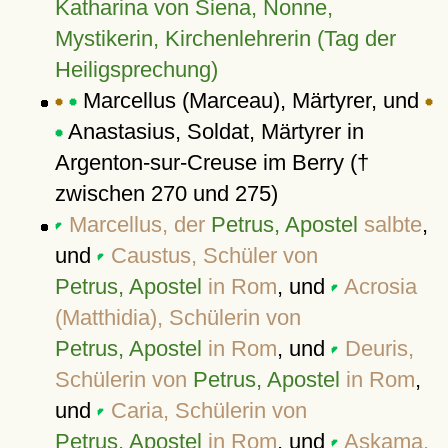
Katharina von Siena, Nonne,
Mystikerin, Kirchenlehrerin (Tag der
Heiligsprechung)
Marcellus (Marceau), Märtyrer, und
Anastasius, Soldat, Märtyrer in
Argenton-sur-Creuse im Berry (†
zwischen 270 und 275)
Marcellus, der
Petrus, Apostel
salbte
,
und
Caustus, Schüler von
Petrus, Apostel
in Rom
, und
Acrosia
(Matthidia), Schülerin von
Petrus, Apostel
in Rom
, und
Deuris,
Schülerin von
Petrus, Apostel
in Rom
,
und
Caria, Schülerin von
Petrus, Apostel
in Rom
, und
Askama,