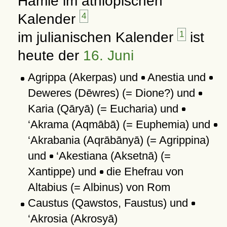
Hamle im äthiopischen
Kalender
4
im julianischen Kalender
1
ist
heute der
16. Juni
Agrippa (Akerpas) und
Anestia und
Deweres (Dēwres) (= Dione?) und
Karia (Qāryā) (= Eucharia) und
‘Akrama (Aqmābā) (= Euphemia) und
‘Akrabania (Aqrābānyā) (= Agrippina)
und
‘Akestiana (Aksetnā) (=
Xantippe) und
die Ehefrau von
Altabius (= Albinus) von Rom
Caustus (Qawstos, Faustus) und
‘Akrosia (Akrosyā)