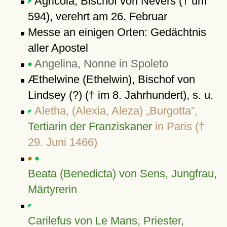
Agricola, Bischof von Nevers († um
594), verehrt am 26. Februar
Messe an einigen Orten: Gedächtnis
aller Apostel
Angelina, Nonne in Spoleto
Æthelwine (Ethelwin), Bischof von
Lindsey (?) († im 8. Jahrhundert), s. u.
Aletha, (Alexia, Aleza)
Burgotta
,
Tertiarin der Franziskaner
in Paris (†
29. Juni 1466)
Beata (Benedicta) von Sens, Jungfrau,
Märtyrerin
Carilefus von Le Mans, Priester,