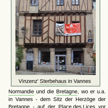
Vinzenz'
Sterbehaus
in Vannes
Normandie
und die
Bretagne
, wo er u.a.
in Vannes - dem Sitz der Herzöge der
Bretagne - auf der
Place des Lices
vor