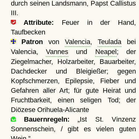
durch seinen Landsmann, Papst Callistus
III.
Attribute:
Feuer in der Hand,
Taufbecken
Patron
von
Valencia
,
Teulada
bei
Valencia,
Vannes
und
Neapel
; der
Ziegelmacher, Holzarbeiter, Bauarbeiter,
Dachdecker und Bleigießer; gegen
Kopfschmerzen, Epilepsie, Fieber und
Gefahren aller Art; für gute Heirat und
Fruchtbarkeit, einen seligen Tod; der
Diözese Orihuela-Alicante
Bauernregeln:
Ist St. Vinzenz
Sonnenschein, / gibt es vielen guten
Wein.