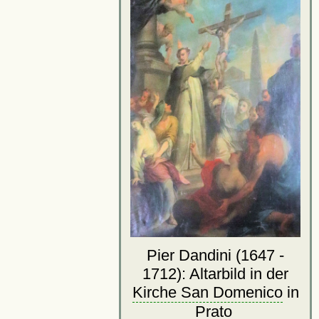
Pier Dandini (1647 -
1712): Altarbild in der
Kirche San Domenico
in
Prato