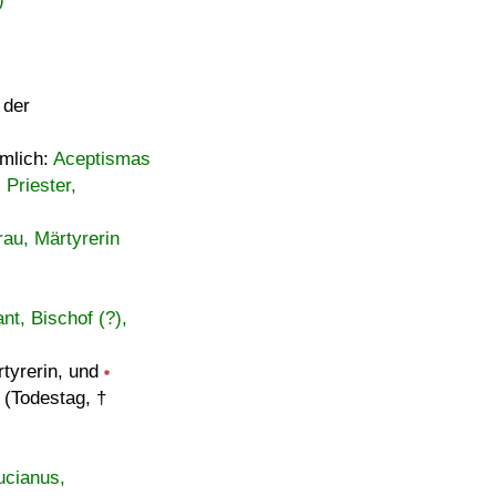
 der
ämlich:
Aceptismas
 Priester,
au, Märtyrerin
nt, Bischof (?),
tyrerin, und
 (Todestag, †
ucianus,