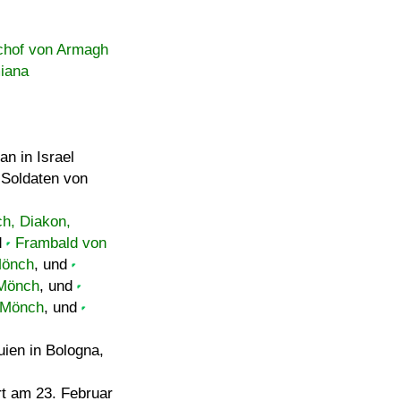
chof von Armagh
miana
an in Israel
 Soldaten von
ch, Diakon,
d
Frambald von
Mönch
, und
 Mönch
, und
, Mönch
, und
uien in Bologna,
rt am 23. Februar