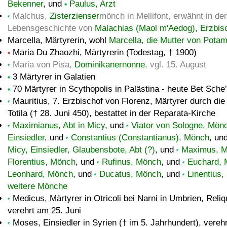
Bekenner
, und
Paulus, Arzt
Malchus,
Zisterzienser
mönch in Mellifont, erwähnt in der
Lebensgeschichte von
Malachias (Maol m'Aedog), Erzbis
Marcella, Märtyrerin, wohl
Marcella, die Mutter von Pota
Maria Du Zhaozhi, Märtyrerin (Todestag, † 1900)
Maria von Pisa,
Dominikanernonne
, vgl. 15. August
3 Märtyrer in Galatien
70 Märtyrer in Scythopolis in Palästina - heute Bet Sche’
Mauritius, 7. Erzbischof von Florenz, Märtyrer durch die
Totila († 28. Juni 450), bestattet in der Reparata-Kirche
Maximianus, Abt in Micy
, und
Viator von Sologne, Mön
Einsiedler
, und
Constantius (Constantianus), Mönch
, un
Micy, Einsiedler, Glaubensbote, Abt (?)
, und
Maximus, 
Florentius, Mönch
, und
Rufinus, Mönch
, und
Euchard,
Leonhard, Mönch
, und
Ducatus, Mönch
, und
Linentius
weitere Mönche
Medicus, Märtyrer in Otricoli bei Narni in Umbrien, Reliq
verehrt am 25. Juni
Moses, Einsiedler in Syrien († im 5. Jahrhundert), vereh