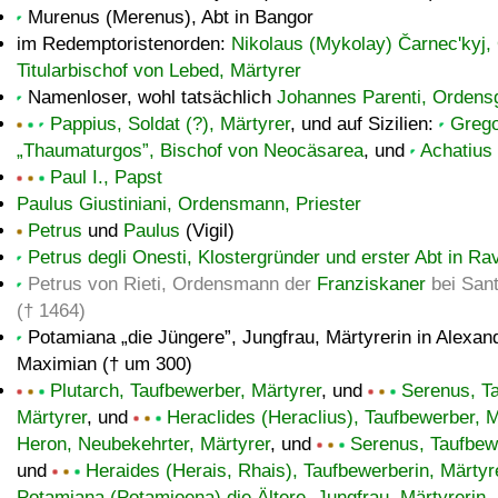
Murenus (Merenus), Abt in Bangor
im Redemptoristenorden:
Nikolaus (Mykolay) Čarnec'kyj
Titularbischof von Lebed, Märtyrer
Namenloser, wohl tatsächlich
Johannes Parenti, Ordens
Pappius, Soldat (?), Märtyrer
, und auf Sizilien:
Greg
„Thaumaturgos”, Bischof von Neocäsarea
, und
Achatius
Paul I., Papst
Paulus Giustiniani, Ordensmann, Priester
Petrus
und
Paulus
(Vigil)
Petrus degli Onesti, Klostergründer und erster Abt in R
Petrus von Rieti, Ordensmann der
Franziskaner
bei Sant
(† 1464)
Potamiana
die Jüngere
, Jungfrau, Märtyrerin in Alexan
Maximian († um 300)
Plutarch, Taufbewerber, Märtyrer
, und
Serenus, T
Märtyrer
, und
Heraclides (Heraclius), Taufbewerber, M
Heron, Neubekehrter, Märtyrer
, und
Serenus, Taufbew
und
Heraides (Herais, Rhais), Taufbewerberin, Märtyr
Potamiana (Potamioena) die Ältere, Jungfrau, Märtyrerin
,