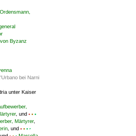
, Ordensmann,
general
or
 von Byzanz
avenna
'Urbano bei Narni
dria unter Kaiser
aufbewerber,
ärtyrer
, und
erber, Märtyrer
,
erin
, und
 und
Marcella,