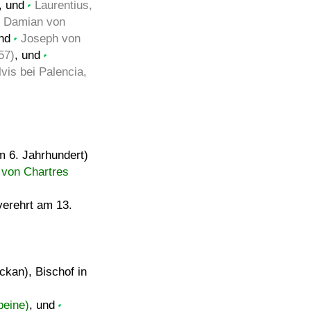
, und
Laurentius,
Damian von
und
Joseph von
57)
, und
lvis bei Palencia,
m 6. Jahrhundert)
 von Chartres
verehrt am 13.
ckan), Bischof in
beine)
, und