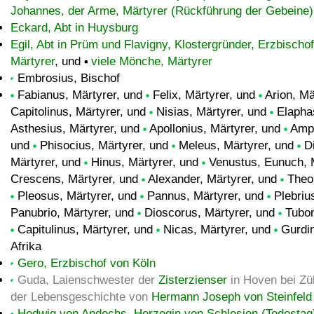
Johannes, der Arme, Märtyrer (Rückführung der Gebeine)
Eckard, Abt in Huysburg
Egil, Abt in Prüm und Flavigny, Klostergründer, Erzbischo
Märtyrer
, und
viele Mönche, Märtyrer
Embrosius, Bischof
Fabianus, Märtyrer, und
Felix, Märtyrer, und
Arion, Mä
Capitolinus, Märtyrer, und
Nisias, Märtyrer, und
Elaphas
Asthesius, Märtyrer, und
Apollonius, Märtyrer, und
Amph
und
Phisocius, Märtyrer, und
Meleus, Märtyrer, und
Di
Märtyrer, und
Hinus, Märtyrer, und
Venustus, Eunuch, 
Crescens, Märtyrer, und
Alexander, Märtyrer, und
Theon
Pleosus, Märtyrer, und
Pannus, Märtyrer, und
Plebriu
Panubrio, Märtyrer, und
Dioscorus, Märtyrer, und
Tubon
Capitulinus, Märtyrer, und
Nicas, Märtyrer, und
Gurdin
Afrika
Gero, Erzbischof von Köln
Guda, Laienschwester der
Zisterzienser
in Hoven bei Zül
der Lebensgeschichte von
Hermann Joseph von Steinfeld
Hedwig von Andechs, Herzogin von Schlesien (Todestag