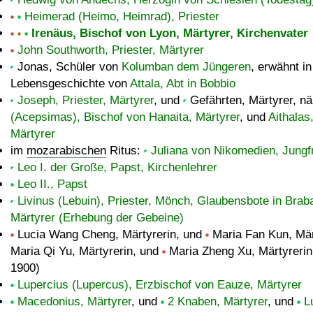
Heimerad (Heimo, Heimrad), Priester
Irenäus, Bischof von Lyon, Märtyrer, Kirchenvater
John Southworth, Priester, Märtyrer
Jonas, Schüler von
Kolumban dem Jüngeren
, erwähnt in
Lebensgeschichte von
Attala, Abt in Bobbio
Joseph, Priester, Märtyrer
, und
Gefährten, Märtyrer, n
(Acepsimas), Bischof von Hanaita, Märtyrer
, und
Aithalas,
Märtyrer
im
mozarabischen
Ritus:
Juliana von Nikomedien, Jungfr
Leo I. der Große, Papst, Kirchenlehrer
Leo II., Papst
Livinus (Lebuin), Priester, Mönch, Glaubensbote in Braba
Märtyrer (Erhebung der Gebeine)
Lucia Wang Cheng, Märtyrerin, und
Maria Fan Kun, Mär
Maria Qi Yu, Märtyrerin, und
Maria Zheng Xu, Märtyrerin
1900)
Lupercius (Lupercus), Erzbischof von Eauze, Märtyrer
Macedonius, Märtyrer
, und
2 Knaben, Märtyrer
, und
L