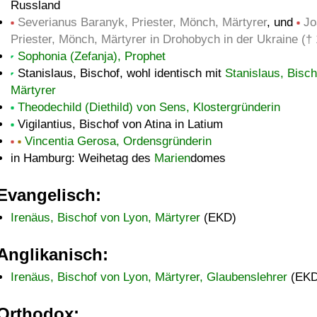
Russland
Severianus Baranyk, Priester, Mönch, Märtyrer
, und
Jo
Priester, Mönch, Märtyrer in Drohobych in der Ukraine (†
Sophonia (Zefanja), Prophet
Stanislaus, Bischof, wohl identisch mit
Stanislaus, Bisc
Märtyrer
Theodechild (Diethild) von Sens, Klostergründerin
Vigilantius, Bischof von Atina in Latium
Vincentia Gerosa, Ordensgründerin
in Hamburg: Weihetag des
Marien
domes
Evangelisch:
Irenäus, Bischof von Lyon, Märtyrer
(EKD)
Anglikanisch:
Irenäus, Bischof von Lyon, Märtyrer, Glaubenslehrer
(EKD
Orthodox: