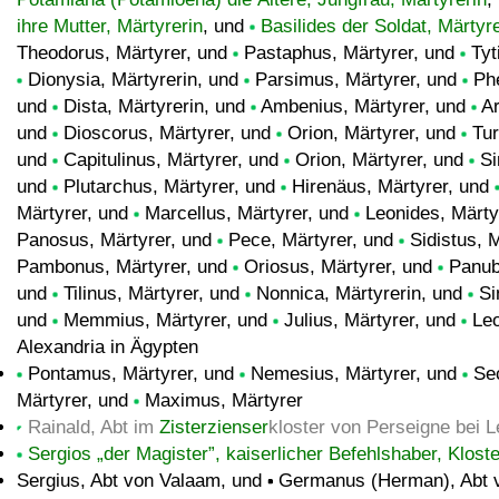
ihre Mutter, Märtyrerin
, und
Basilides der Soldat, Märtyr
Theodorus, Märtyrer, und
Pastaphus, Märtyrer, und
Tyt
Dionysia, Märtyrerin, und
Parsimus, Märtyrer, und
Phe
und
Dista, Märtyrerin, und
Ambenius, Märtyrer, und
Ar
und
Dioscorus, Märtyrer, und
Orion, Märtyrer, und
Tur
und
Capitulinus, Märtyrer, und
Orion, Märtyrer, und
Si
und
Plutarchus, Märtyrer, und
Hirenäus, Märtyrer, und
Märtyrer, und
Marcellus, Märtyrer, und
Leonides, Märty
Panosus, Märtyrer, und
Pece, Märtyrer, und
Sidistus, 
Pambonus, Märtyrer, und
Oriosus, Märtyrer, und
Panube
und
Tilinus, Märtyrer, und
Nonnica, Märtyrerin, und
Sin
und
Memmius, Märtyrer, und
Julius, Märtyrer, und
Leo
Alexandria in Ägypten
Pontamus, Märtyrer, und
Nemesius, Märtyrer, und
Sec
Märtyrer, und
Maximus, Märtyrer
Rainald, Abt im
Zisterzienser
kloster von Perseigne bei 
Sergios „der Magister”, kaiserlicher Befehlshaber, Klost
Sergius, Abt von Valaam, und
Germanus (Herman), Abt v