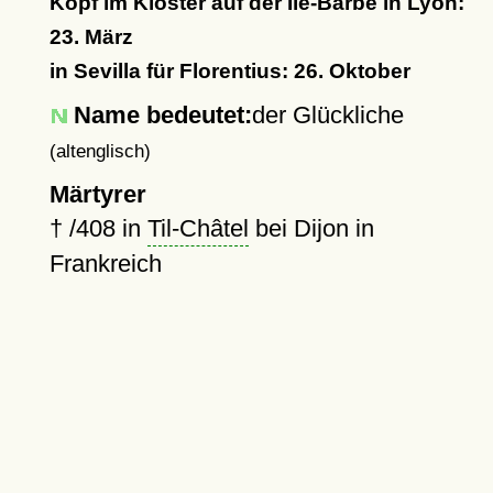
Kopf im Kloster auf der Île-Barbe in Lyon:
23. März
in Sevilla für Florentius: 26. Oktober
Name bedeutet:
der Glückliche
(altenglisch)
Märtyrer
†
/408 in
Til-Châtel
bei Dijon in
Frankreich