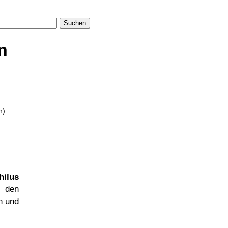
Suchen
n
h)
hilus
n den
n und