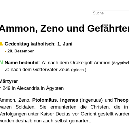
Ammon, Zeno und Gefährte
Gedenktag katholisch: 1. Juni
20. Dezember
Name bedeutet:
A: nach dem Orakelgott Ammon
(ägyptisc
Z: nach dem Göttervater Zeus
(griech.)
Märtyrer
†
249
in
Alexandria
in Ägypten
Ammon, Zeno,
Ptolomäus
,
Ingenes
(Ingenuus) und
Theop
waren Soldaten. Sie ermunterten die Christen, die i
Verfolgungen unter Kaiser Decius vor Gericht gestellt wurde
wurden deshalb nun auch selbst gemartert.