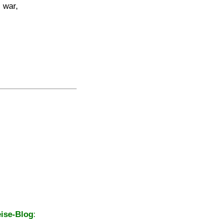
 war,
ise-Blog
: