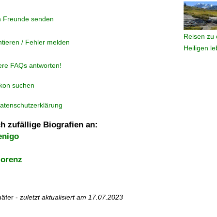
n Freunde senden
Reisen zu 
tieren / Fehler melden
Heiligen l
ere FAQs antworten!
ikon suchen
atenschutzerklärung
h zufällige Biografien an:
enigo
lorenz
äfer -
zuletzt aktualisiert am
17.07.2023