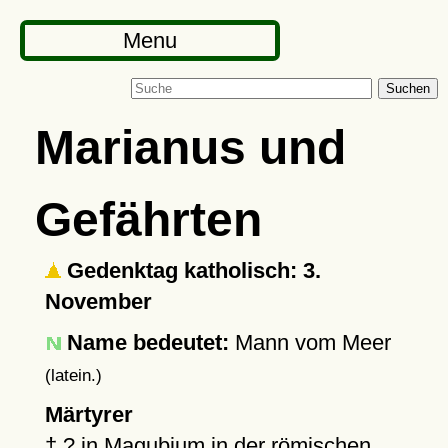
Menu
Suchen
Marianus und
Gefährten
Gedenktag katholisch: 3.
November
Name bedeutet:
Mann vom Meer
(latein.)
Märtyrer
†
?
in Magubium in der römischen