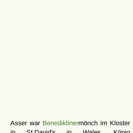
Asser war
Benediktiner
mönch im Kloster
in
St David's
in Wales. König