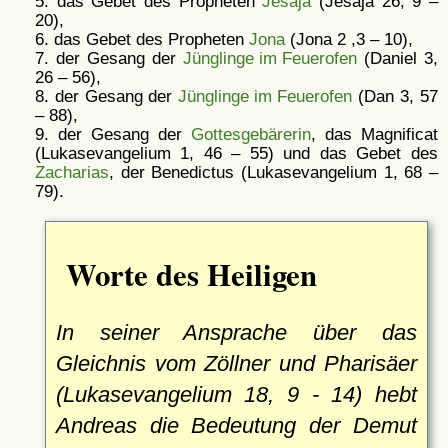
5. das Gebet des Propheten
Jesaja
(Jesaja 26, 9 –
20),
6. das Gebet des Propheten
Jona
(Jona 2 ,3 – 10),
7. der Gesang der
Jünglinge im Feuerofen
(Daniel 3,
26 – 56),
8. der Gesang der
Jünglinge im Feuerofen
(Dan 3, 57
– 88),
9. der Gesang der
Gottesgebärerin
, das Magnificat
(Lukasevangelium 1, 46 – 55) und das Gebet des
Zacharias
, der Benedictus (Lukasevangelium 1, 68 –
79).
Worte des Heiligen
In seiner Ansprache über das
Gleichnis vom Zöllner und Pharisäer
(Lukasevangelium 18, 9 - 14) hebt
Andreas die Bedeutung der Demut