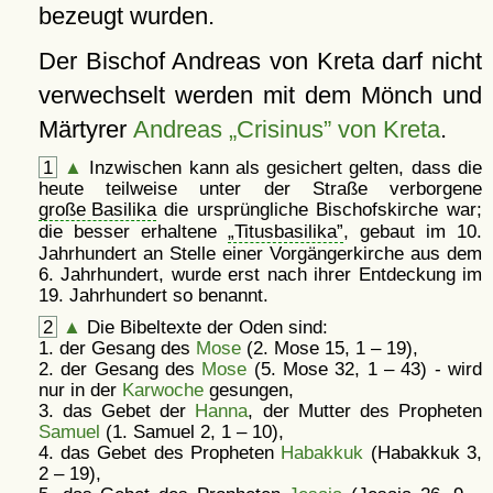
bezeugt wurden.
Der Bischof Andreas von Kreta darf nicht
verwechselt werden mit dem Mönch und
Märtyrer
Andreas „Crisinus” von Kreta
.
1
▲
Inzwischen kann als gesichert gelten, dass die
heute teilweise unter der Straße verborgene
große Basilika
die ursprüngliche Bischofskirche war;
die besser erhaltene
Titusbasilika
, gebaut im 10.
Jahrhundert an Stelle einer Vorgängerkirche aus dem
6. Jahrhundert, wurde erst nach ihrer Entdeckung im
19. Jahrhundert so benannt.
2
▲
Die Bibeltexte der Oden sind:
1. der Gesang des
Mose
(2. Mose 15, 1 – 19),
2. der Gesang des
Mose
(5. Mose 32, 1 – 43) - wird
nur in der
Karwoche
gesungen,
3. das Gebet der
Hanna
, der Mutter des Propheten
Samuel
(1. Samuel 2, 1 – 10),
4. das Gebet des Propheten
Habakkuk
(Habakkuk 3,
2 – 19),