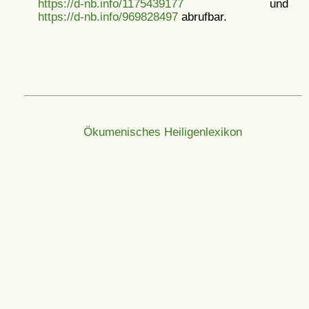
https://d-nb.info/1175439177
und
https://d-nb.info/969828497
abrufbar.
Ökumenisches Heiligenlexikon