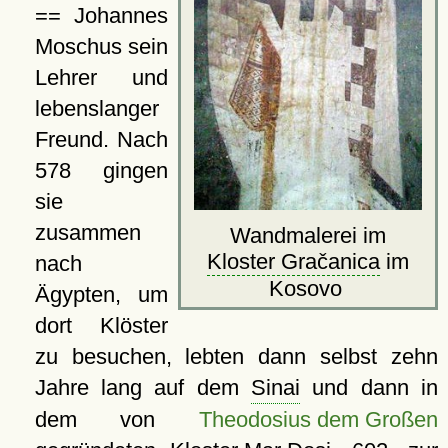
== Johannes
Moschus sein
Lehrer und
lebenslanger
Freund. Nach
578 gingen
sie
zusammen
Wandmalerei im
Kloster Gračanica
im
nach
Kosovo
Ägypten, um
dort Klöster
zu besuchen, lebten dann selbst zehn
Jahre lang auf dem
Sinai
und dann in
dem von
Theodosius dem Großen