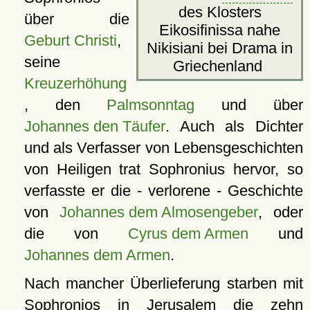
des Klosters
über die
Eikosifinissa nahe
Geburt Christi
,
Nikisiani bei Drama in
seine
Griechenland
Kreuzerhöhung
, den
Palmsonntag
und über
Johannes den Täufer
. Auch als Dichter
und als Verfasser von Lebensgeschichten
von Heiligen trat Sophronius hervor, so
verfasste er die - verlorene - Geschichte
von
Johannes dem Almosengeber
, oder
die von
Cyrus dem Armen
und
Johannes dem Armen
.
Nach mancher Überlieferung starben mit
Sophronios in
Jerusalem
die zehn