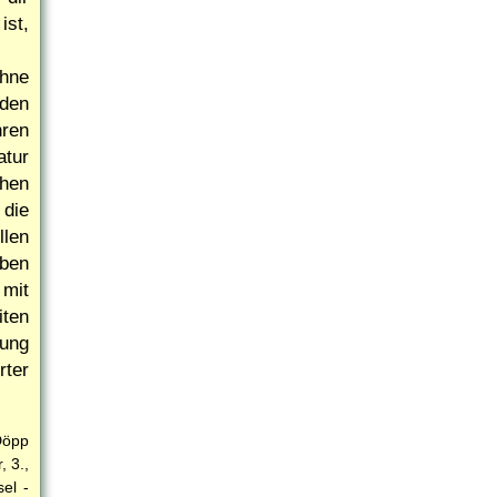
ist,
ohne
 den
hren
atur
chen
 die
llen
aben
mit
iten
nung
ter
Döpp
, 3.,
el -