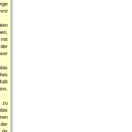
ange
mmt
uten
ben,
 mit
 der
nser
 das
ches
üllt
inn.
e zu
das
inen
 der
 dir