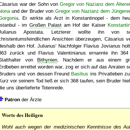
Cäsarius war der Sohn von
Gregor von Nazianz dem Ältere
Nona
und der Bruder von
Gregor von Nazianz dem Jüngere
Gorgonia
. Er wirkte als Arzt in Konstantinopel - dem heu
Ístanbul - im
Großen Palast
am Hof der Kaiser
Konstanti
Julianus Apostata. Letzterer wollte ihn von se
christentumsfeindlichen Ansichten überzeugen, Cäsarius ve
deshalb den Hof. Julianus' Nachfolger Flavius Jovianus holt
363 zurück und Flavius Valentinianus ernannte ihn 36
Statthalter von
Bithynien
. Nachdem er aus einem gr
Erdbeben errettet worden war, zog er sich auf das Anraten s
Bruders und von dessen Freund
Basilius
ins Privatleben zu
Kurz vor seinem Tod ließ er sich 368 taufen, sein Bruder hiel
die uns überlieferte Totenrede.
Patron
der Ärzte
Worte des Heiligen
Wohl auch wegen der medizinischen Kenntnisse des Au