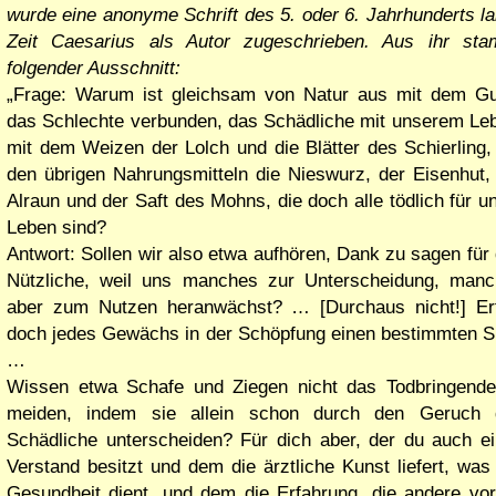
wurde eine anonyme Schrift des 5. oder 6. Jahrhunderts l
Zeit Caesarius als Autor zugeschrieben. Aus ihr sta
folgender Ausschnitt:
Frage: Warum ist gleichsam von Natur aus mit dem G
das Schlechte verbunden, das Schädliche mit unserem Le
mit dem Weizen der Lolch und die Blätter des Schierling,
den übrigen Nahrungsmitteln die Nieswurz, der Eisenhut,
Alraun und der Saft des Mohns, die doch alle tödlich für u
Leben sind?
Antwort: Sollen wir also etwa aufhören, Dank zu sagen für
Nützliche, weil uns manches zur Unterscheidung, man
aber zum Nutzen heranwächst? … [Durchaus nicht!] Erf
doch jedes Gewächs in der Schöpfung einen bestimmten S
…
Wissen etwa Schafe und Ziegen nicht das Todbringend
meiden, indem sie allein schon durch den Geruch 
Schädliche unterscheiden? Für dich aber, der du auch e
Verstand besitzt und dem die ärztliche Kunst liefert, was
Gesundheit dient, und dem die Erfahrung, die andere vor