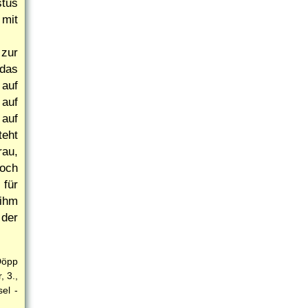
stus
 mit
 zur
das
 auf
 auf
 auf
teht
rau,
noch
für
 ihm
 der
Döpp
, 3.,
el -