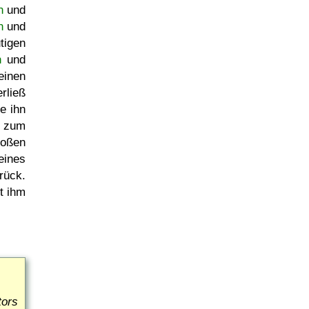
n
und
n
und
tigen
n
und
inen
rließ
e ihn
4 zum
oßen
eines
rück.
t ihm
tors