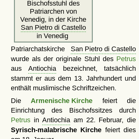
Bischofsstuhl des
Patriarchen von
Venedig, in der Kirche
San Pietro di Castello
in Venedig
Patriarchatskirche
San Pietro di Castello
wurde als der originale Stuhl des
Petrus
aus
Antiochia
bezeichnet, tatsächlich
stammt er aus dem 13. Jahrhundert und
enthält muslimische Schriftzeichen.
Die
Armenische Kirche
feiert die
Einrichtung des Bischofssitzes durch
Petrus
in
Antiochia
am 22. Februar, die
Syrisch-malabrische Kirche
feiert dies