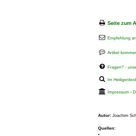
Seite zum A
Empfehlung a
Artikel kommen
Fragen? - uns
Im Heiligenlex
Impressum
-
D
Autor:
Joachim Sch
Quellen:
•