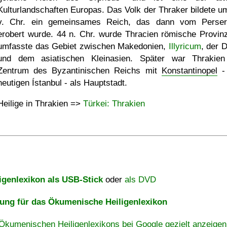
Kulturlandschaften Europas. Das Volk der Thraker bildete u
v. Chr. ein gemeinsames Reich, das dann vom Perser
erobert wurde. 44 n. Chr. wurde Thracien römische Provinz
umfasste das Gebiet zwischen Makedonien,
Illyricum
, der 
und dem asiatischen Kleinasien. Später war Thrakie
Zentrum des Byzantinischen Reichs mit
Konstantinopel
-
heutigen Ístanbul - als Hauptstadt.
Heilige in Thrakien =>
Türkei: Thrakien
igenlexikon als USB-Stick
oder
als DVD
ng für das Ökumenische Heiligenlexikon
Ökumenischen Heiligenlexikons bei Google gezielt anzeigen