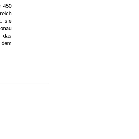
m 450
reich
, sie
Donau
n das
 dem