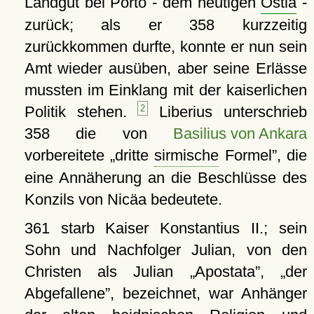
Landgut bei Porto - dem heutigen
Ostia
-
zurück; als er 358 kurzzeitig
zurückkommen durfte, konnte er nun sein
Amt wieder ausüben, aber seine Erlässe
mussten im Einklang mit der kaiserlichen
Politik stehen.
2
Liberius unterschrieb
358 die von
Basilius von Ankara
vorbereitete
dritte
sirmische
Formel
, die
eine Annäherung an die Beschlüsse des
Konzils von Nicäa bedeutete.
361 starb Kaiser Konstantius II.; sein
Sohn und Nachfolger Julian, von den
Christen als Julian
Apostata
,
der
Abgefallene
, bezeichnet, war Anhänger