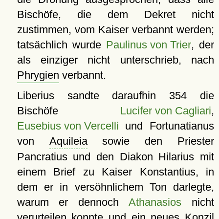
Bischöfe, die dem Dekret nicht
zustimmen, vom Kaiser verbannt werden;
tatsächlich wurde
Paulinus von Trier
, der
als einziger nicht unterschrieb, nach
Phrygien
verbannt.
Liberius sandte daraufhin 354 die
Bischöfe
Lucifer von Cagliari
,
Eusebius von Vercelli
und Fortunatianus
von
Aquileia
sowie den Priester
Pancratius und den Diakon Hilarius mit
einem Brief zu Kaiser Konstantius, in
dem er in versöhnlichem Ton darlegte,
warum er dennoch
Athanasios
nicht
verurteilen konnte und ein neues Konzil