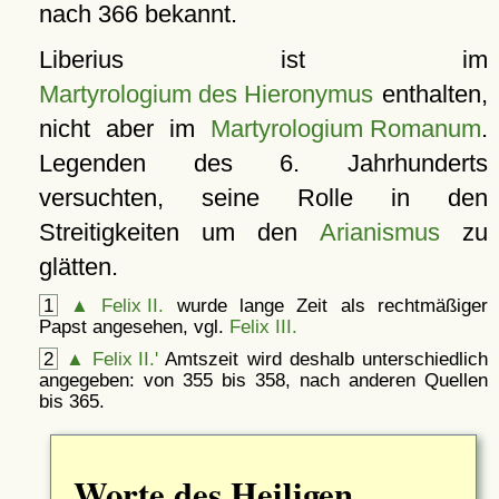
nach 366 bekannt.
Liberius ist im
Martyrologium des Hieronymus
enthalten,
nicht aber im
Martyrologium Romanum
.
Legenden des 6. Jahrhunderts
versuchten, seine Rolle in den
Streitigkeiten um den
Arianismus
zu
glätten.
1
▲
Felix II.
wurde lange Zeit als rechtmäßiger
Papst angesehen, vgl.
Felix III.
2
▲
Felix II.'
Amtszeit wird deshalb unterschiedlich
angegeben: von 355 bis 358, nach anderen Quellen
bis 365.
Worte des Heiligen