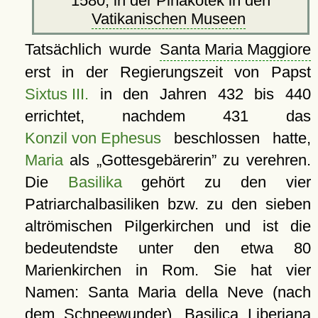
1580, in der Pinakotek in den
Vatikanischen Museen
Tatsächlich wurde
Santa Maria Maggiore
erst in der Regierungszeit von Papst
Sixtus III.
in den Jahren 432 bis 440
errichtet, nachdem 431 das
Konzil von Ephesus
beschlossen hatte,
Maria
als
Gottesgebärerin
zu verehren.
Die
Basilika
gehört zu den vier
Patriarchalbasiliken bzw. zu den sieben
altrömischen Pilgerkirchen und ist die
bedeutendste unter den etwa 80
Marienkirchen in Rom. Sie hat vier
Namen: Santa Maria della Neve (nach
dem Schneewunder), Basilica Liberiana