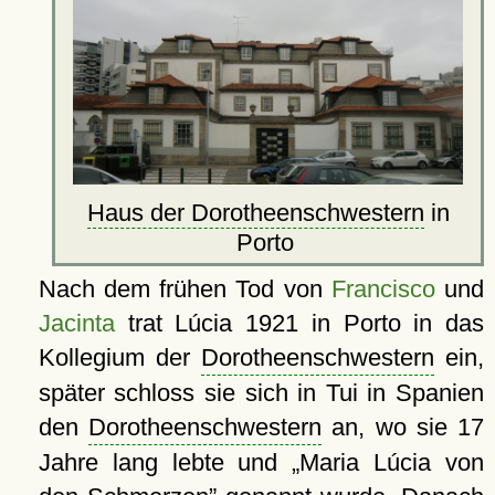
Haus der Dorotheenschwestern
in
Porto
Nach dem frühen Tod von
Francisco
und
Jacinta
trat Lúcia 1921 in Porto in das
Kollegium der
Dorotheenschwestern
ein,
später schloss sie sich in Tui in Spanien
den
Dorotheenschwestern
an, wo sie 17
Jahre lang lebte und
Maria Lúcia von