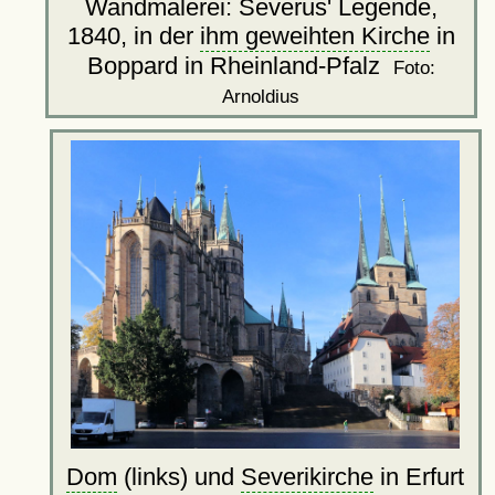
Wandmalerei: Severus' Legende,
1840, in der
ihm geweihten Kirche
in
Boppard in Rheinland-Pfalz
Foto:
Arnoldius
Dom
(links) und
Severikirche
in Erfurt