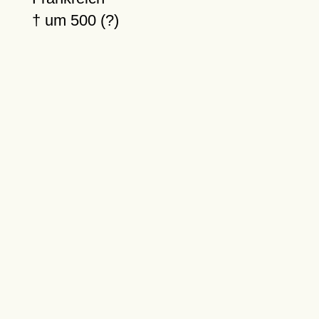
†
um 500 (?)