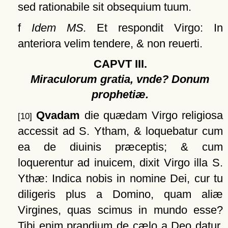
sed rationabile sit obsequium tuum.
f
Idem MS.
Et respondit Virgo: In
anteriora velim tendere, & non reuerti.
CAPVT III.
Miraculorum gratia, vnde? Donum
prophetiæ.
Qvadam
die quædam Virgo religiosa
[10]
accessit ad S. Ytham, & loquebatur cum
ea de diuinis præceptis; & cum
loquerentur ad inuicem, dixit Virgo illa S.
Ythæ: Indica nobis in nomine Dei, cur tu
diligeris plus a Domino, quam aliæ
Virgines, quas scimus in mundo esse?
Tibi enim prandium de cælo a Deo datur,