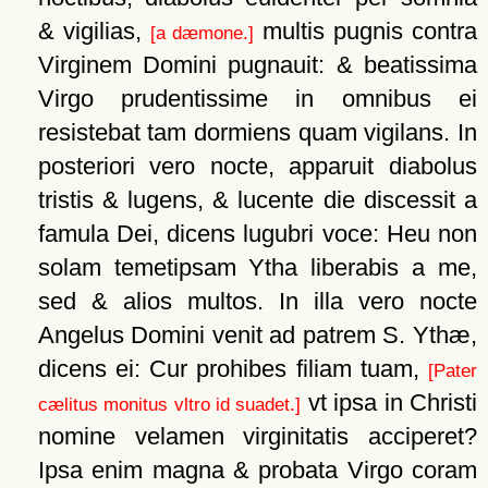
& vigilias,
multis pugnis contra
[a dæmone.]
Virginem Domini pugnauit: & beatissima
Virgo prudentissime in omnibus ei
resistebat tam dormiens quam vigilans. In
posteriori vero nocte, apparuit diabolus
tristis & lugens, & lucente die discessit a
famula Dei, dicens lugubri voce: Heu non
solam temetipsam Ytha liberabis a me,
sed & alios multos. In illa vero nocte
Angelus Domini venit ad patrem S. Ythæ,
dicens ei: Cur prohibes filiam tuam,
[Pater
vt ipsa in Christi
cælitus monitus vltro id suadet.]
nomine velamen virginitatis acciperet?
Ipsa enim magna & probata Virgo coram