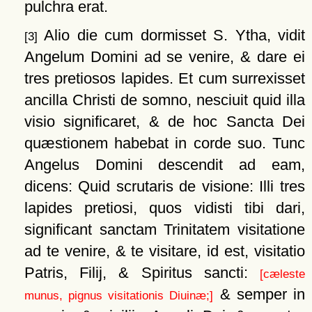
pulchra erat.
Alio die cum dormisset S. Ytha, vidit
[3]
Angelum Domini ad se venire, & dare ei
tres pretiosos lapides. Et cum surrexisset
ancilla Christi de somno, nesciuit quid illa
visio significaret, & de hoc Sancta Dei
quæstionem habebat in corde suo. Tunc
Angelus Domini descendit ad eam,
dicens: Quid scrutaris de visione: Illi tres
lapides pretiosi, quos vidisti tibi dari,
significant sanctam Trinitatem visitatione
ad te venire, & te visitare, id est, visitatio
Patris, Filij, & Spiritus sancti:
[cæleste
& semper in
munus, pignus visitationis Diuinæ;]