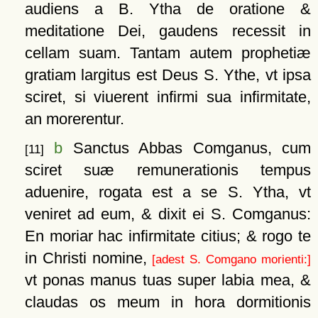
audiens a B. Ytha de oratione &
meditatione Dei, gaudens recessit in
cellam suam. Tantam autem prophetiæ
gratiam largitus est Deus S. Ythe, vt ipsa
sciret, si viuerent infirmi sua infirmitate,
an morerentur.
b
Sanctus Abbas Comganus, cum
[11]
sciret suæ remunerationis tempus
aduenire, rogata est a se S. Ytha, vt
veniret ad eum, & dixit ei S. Comganus:
En moriar hac infirmitate citius; & rogo te
in Christi nomine,
[adest S. Comgano morienti:]
vt ponas manus tuas super labia mea, &
claudas os meum in hora dormitionis