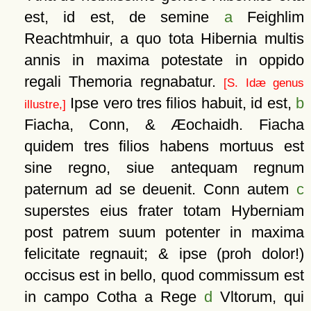
est, id est, de semine
a
Feighlim
Reachtmhuir, a quo tota Hibernia multis
annis in maxima potestate in oppido
regali Themoria regnabatur.
[S. Idæ genus
Ipse vero tres filios habuit, id est,
b
illustre,]
Fiacha, Conn, & Æochaidh. Fiacha
quidem tres filios habens mortuus est
sine regno, siue antequam regnum
paternum ad se deuenit. Conn autem
c
superstes eius frater totam Hyberniam
post patrem suum potenter in maxima
felicitate regnauit; & ipse (proh dolor!)
occisus est in bello, quod commissum est
in campo Cotha a Rege
d
Vltorum, qui