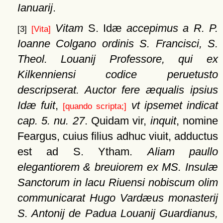
Ianuarij
.
Vitam
S. Idæ
accepimus a R. P.
[3]
[Vita]
Ioanne Colgano ordinis S. Francisci, S.
Theol. Louanij Professore, qui ex
Kilkenniensi codice peruetusto
descripserat. Auctor fere æqualis ipsius
Idæ fuit
,
vt ipsemet indicat
[quando scripta;]
cap. 5. nu. 27
. Quidam vir,
inquit
, nomine
Feargus, cuius filius adhuc viuit, adductus
est ad S. Ytham.
Aliam paullo
elegantiorem & breuiorem ex MS. Insulæ
Sanctorum in lacu Riuensi nobiscum olim
communicarat Hugo Vardæus monasterij
S. Antonij de Padua Louanij Guardianus,