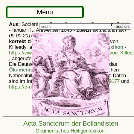
Menu
Aus:
Societé des Bollandistes: Acta Sanctorum Bd. 1
Suchen
- Ianuarii I., Antwerpen 1643 -
zuletzt aktualisiert am
00.00.2014
korrekt zitieren:
Artikel
Acta Sanctorum: Ita von
Killeedy, aus dem
Ökumenischen Heiligenlexikon
-
https://www.heiligenlexikon.de/ASJanuar/Ita_von_Killee
, abgerufen am 8. 8. 2026
Die Deutsche Nationalbibliothek verzeichnet das
Ökumenische Heiligenlexikon
in der Deutschen
Nationalbibliografie; detaillierte bibliografische Daten
sind im Internet über
https://d-nb.info/1175439177
und
https://d-nb.info/969828497
abrufbar.
Acta Sanctorum der Bollandisten
Ökumenisches Heiligenlexikon