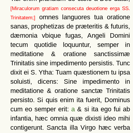
[Miraculorum gratiam consecuta deuotione erga SS.
omnes languores tua oratione
Trinitatem;]
sanas, prophetizas de præteritis & futuris,
dæmonia vbique fugas, Angeli Domini
tecum quotidie loquuntur, semper in
meditatione & oratione sanctissimæ
Trinitatis sine impedimento persistis. Tunc
dixit ei S. Ytha: Tuam quæstionem tu ipsa
soluisti, dicens: Sine impedimento in
meditatione & oratione sanctæ Trinitatis
persisto. Si quis enim ita fuerit, Dominus
cum eo semper erit:
a
& si ita ego fui ab
infantia, hæc omnia quæ dixisti ideo mihi
contigerunt. Sancta illa Virgo hæc verba