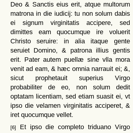
Deo & Sanctis eius erit, atque multorum
matrona in die iudicij: tu non solum dabis
ei signum virginitatis accipere, sed
dimittes eam quocumque ire voluerit
Christo seruire: in alia itaque gente
seruiet Domino, & patrona illius gentis
erit. Pater autem puellæ sine vlla mora
venit ad eam, & hæc omnia narrauit ei; &,
sicut prophetauit superius Virgo
probabiliter de eo, non solum dedit
optatam licentiam, sed etiam suasit ei, vt
ipso die velamen virginitatis acciperet, &
iret quocumque vellet.
Et ipso die completo triduano Virgo
[6]