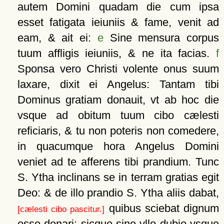
autem Domini quadam die cum ipsa
esset fatigata ieiuniis & fame, venit ad
eam, & ait ei:
e
Sine mensura corpus
tuum affligis ieiuniis, & ne ita facias.
f
Sponsa vero Christi volente onus suum
laxare, dixit ei Angelus: Tantam tibi
Dominus gratiam donauit, vt ab hoc die
vsque ad obitum tuum cibo cælesti
reficiaris, & tu non poteris non comedere,
in quacumque hora Angelus Domini
veniet ad te afferens tibi prandium. Tunc
S. Ytha inclinans se in terram gratias egit
Deo: & de illo prandio S. Ytha aliis dabat,
quibus sciebat dignum
[cælesti cibo pascitur.]
esse donari: sicque sine vllo dubio vsque