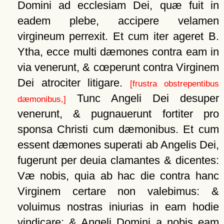
Domini ad ecclesiam Dei, quæ fuit in
eadem plebe, accipere velamen
virgineum perrexit. Et cum iter ageret B.
Ytha, ecce multi dæmones contra eam in
via venerunt, & cœperunt contra Virginem
Dei atrociter litigare.
[frustra obstrepentibus
Tunc Angeli Dei desuper
dæmonibus,]
venerunt, & pugnauerunt fortiter pro
sponsa Christi cum dæmonibus. Et cum
essent dæmones superati ab Angelis Dei,
fugerunt per deuia clamantes & dicentes:
Væ nobis, quia ab hac die contra hanc
Virginem certare non valebimus: &
voluimus nostras iniurias in eam hodie
vindicare; & Angeli Domini a nobis eam