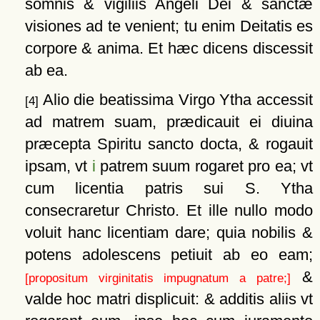
somnis & vigiliis Angeli Dei & sanctæ
visiones ad te venient; tu enim Deitatis es
corpore & anima. Et hæc dicens discessit
ab ea.
Alio die beatissima Virgo Ytha accessit
[4]
ad matrem suam, prædicauit ei diuina
præcepta Spiritu sancto docta, & rogauit
ipsam, vt
i
patrem suum rogaret pro ea; vt
cum licentia patris sui S. Ytha
consecraretur Christo. Et ille nullo modo
voluit hanc licentiam dare; quia nobilis &
potens adolescens petiuit ab eo eam;
&
[propositum virginitatis impugnatum a patre;]
valde hoc matri displicuit: & additis aliis vt