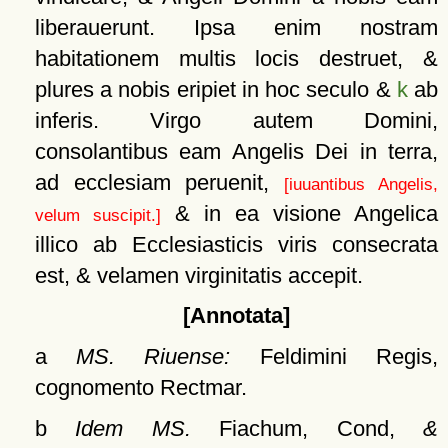
liberauerunt. Ipsa enim nostram
habitationem multis locis destruet, &
plures a nobis eripiet in hoc seculo &
k
ab
inferis. Virgo autem Domini,
consolantibus eam Angelis Dei in terra,
ad ecclesiam peruenit,
[iuuantibus Angelis,
& in ea visione Angelica
velum suscipit.]
illico ab Ecclesiasticis viris consecrata
est, & velamen virginitatis accepit.
[Annotata]
a
MS. Riuense:
Feldimini Regis,
cognomento Rectmar.
b
Idem MS.
Fiachum, Cond,
&