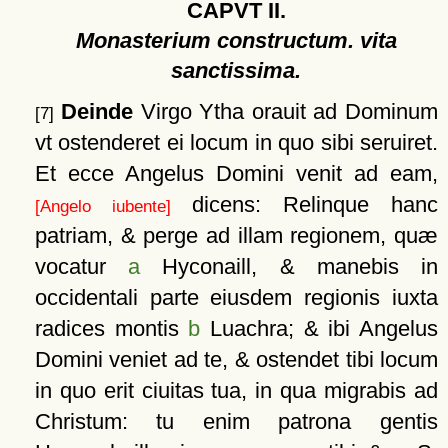
CAPVT II.
Monasterium constructum. vita
sanctissima.
Deinde
Virgo Ytha orauit ad Dominum
[7]
vt ostenderet ei locum in quo sibi seruiret.
Et ecce Angelus Domini venit ad eam,
dicens: Relinque hanc
[Angelo iubente]
patriam, & perge ad illam regionem, quæ
vocatur
a
Hyconaill, & manebis in
occidentali parte eiusdem regionis iuxta
radices montis
b
Luachra; & ibi Angelus
Domini veniet ad te, & ostendet tibi locum
in quo erit ciuitas tua, in qua migrabis ad
Christum: tu enim patrona gentis