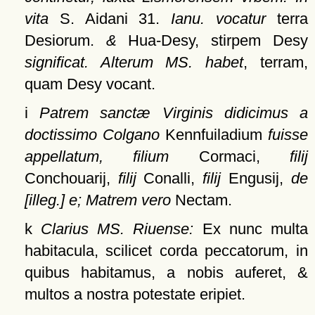
vita
S. Aidani 31.
Ianu. vocatur
terra
Desiorum.
&
Hua-Desy, stirpem Desy
significat. Alterum MS. habet
, terram,
quam Desy vocant.
i
Patrem sanctæ Virginis didicimus a
doctissimo Colgano
Kennfuiladium
fuisse
appellatum, filium
Cormaci,
filij
Conchouarij,
filij
Conalli,
filij
Engusij,
de
[illeg.] e; Matrem vero
Nectam.
k
Clarius MS. Riuense:
Ex nunc multa
habitacula, scilicet corda peccatorum, in
quibus habitamus, a nobis auferet, &
multos a nostra potestate eripiet.