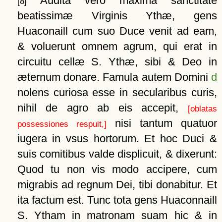
Audita vero maxima sanctitate
[8]
beatissimæ Virginis Ythæ, gens
Huaconaill cum suo Duce venit ad eam,
& voluerunt omnem agrum, qui erat in
circuitu cellæ S. Ythæ, sibi & Deo in
æternum donare. Famula autem Domini
d
nolens curiosa esse in secularibus curis,
nihil de agro ab eis accepit,
[oblatas
nisi tantum quatuor
possessiones respuit,]
iugera in vsus hortorum. Et hoc Duci &
suis comitibus valde displicuit, & dixerunt:
Quod tu non vis modo accipere, cum
migrabis ad regnum Dei, tibi donabitur. Et
ita factum est. Tunc tota gens Huaconnaill
S. Ytham in matronam suam hic & in