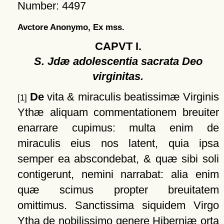
Number: 4497
Avctore Anonymo, Ex mss.
CAPVT I.
S. Jdæ adolescentia sacrata Deo
virginitas.
De
vita & miraculis beatissimæ Virginis
[1]
Ythæ aliquam commentationem breuiter
enarrare cupimus: multa enim de
miraculis eius nos latent, quia ipsa
semper ea abscondebat, & quæ sibi soli
contigerunt, nemini narrabat: alia enim
quæ scimus propter breuitatem
omittimus. Sanctissima siquidem Virgo
Ytha de nobilissimo genere Hiberniæ orta