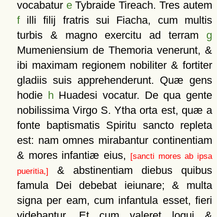
vocabatur
e
Tybraide Tireach. Tres autem
f
illi filij fratris sui Fiacha, cum multis
turbis & magno exercitu ad terram
g
Mumeniensium de Themoria venerunt, &
ibi maximam regionem nobiliter & fortiter
gladiis suis apprehenderunt. Quæ gens
hodie
h
Huadesi vocatur. De qua gente
nobilissima Virgo S. Ytha orta est, quæ a
fonte baptismatis Spiritu sancto repleta
est: nam omnes mirabantur continentiam
& mores infantiæ eius,
[sancti mores ab ipsa
& abstinentiam diebus quibus
pueritia,]
famula Dei debebat ieiunare; & multa
signa per eam, cum infantula esset, fieri
videbantur. Et cum valeret loqui &