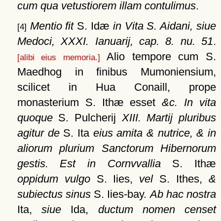
cum qua vetustiorem illam contulimus
.
Mentio fit
S. Idæ
in Vita S. Aidani, siue
[4]
Medoci, XXXI. Ianuarij, cap. 8. nu. 51
.
Alio tempore cum S.
[alibi eius memoria.]
Maedhog in finibus Mumoniensium,
scilicet in Hua Conaill, prope
monasterium S. Ithæ esset
&c. In vita
quoque
S. Pulcherij
XIII. Martij pluribus
agitur de
S. Ita
eius amita & nutrice, & in
aliorum plurium Sanctorum Hibernorum
gestis. Est in Cornvvallia
S. Ithæ
oppidum vulgo
S. Iies,
vel
S. Ithes,
&
subiectus sinus
S. Iies-bay.
Ab hac nostra
Ita,
siue
Ida,
ductum nomen censet