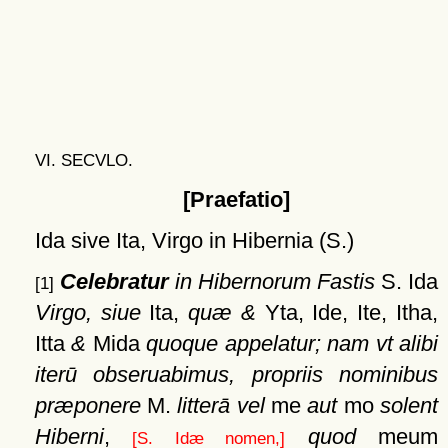
VI. SECVLO.
[Praefatio]
Ida sive Ita, Virgo in Hibernia (S.)
Celebratur
in Hibernorum Fastis
S. Ida
[1]
Virgo, siue
Ita,
quæ &
Yta, Ide, Ite, Itha,
Itta
&
Mida
quoque appelatur; nam vt alibi
iterū obseruabimus, propriis nominibus
præponere
M.
litterā vel
me
aut
mo
solent
Hiberni
,
quod
meum
[S. Idæ nomen,]