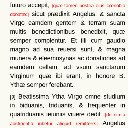
futuro accepit,
[quæ tamen postea eius cœnobio
sicut prædixit Angelus; & sancta
donatæ:]
Virgo eamdem gentem & terram suam
multis benedictionibus benedixit, quæ
semper complentur. Et illi cum gaudio
magno ad sua reuersi sunt, & magna
munera & eleemosynas ac donationes ad
eamdem cellam, ad vsum sanctarum
Virginum quæ ibi erant, in honore B.
Ythæ semper ferebant.
Beatissima Ytha Virgo omne studium
[9]
in biduanis, triduanis, & frequenter in
quatriduanis ieiuniis viuere dedit.
[de nimia
Angelus
abstinentia iubetur aliquid remittere:]