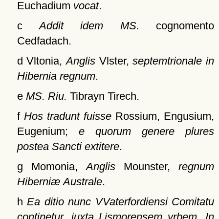
Euchadium
vocat
.
c
Addit idem MS.
cognomento
Cedfadach.
d Vltonia,
Anglis
Vlster,
septemtrionale in
Hibernia regnum
.
e
MS. Riu.
Tibrayn Tirech.
f
Hos tradunt fuisse
Rossium, Engusium,
Eugenium;
e quorum genere plures
postea Sancti extitere
.
g Momonia,
Anglis
Mounster,
regnum
Hiberniæ Australe
.
h
Ea ditio nunc VVaterfordiensi Comitatu
continetur, iuxta Lismorensem vrbem. In