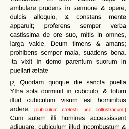
ambulare prudens in sermone & opere,
dulcis alloquio, & constans mente
apparuit; proferens semper verba
castissima de ore suo, mitis in omnes,
larga valde, Deum timens & amans;
prohibens semper mala, suadens bona.
Ita vixit in domo parentum suorum in
puellari ætate.
Quodam quoque die sancta puella
[2]
Ytha sola dormiuit in cubiculo, & totum
illud cubiculum visum est hominibus
ardere.
[cubiculum cælesti luce collustracum,]
Cum autem illi homines accessissent
adiuuare, cubiculum illud incombustum &