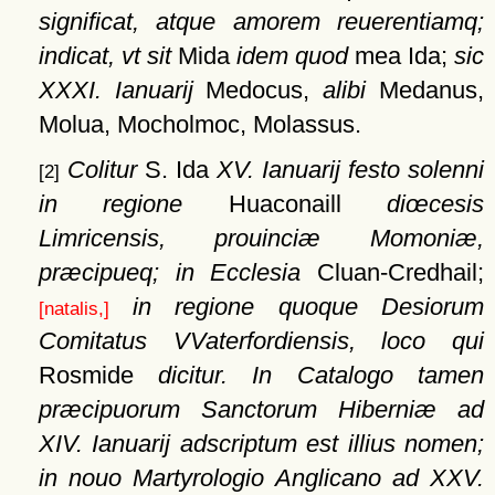
significat, atque amorem reuerentiamq;
indicat, vt sit
Mida
idem quod
mea Ida;
sic
XXXI. Ianuarij
Medocus,
alibi
Medanus,
Molua, Mocholmoc, Molassus.
Colitur
S. Ida
XV. Ianuarij festo solenni
[2]
in regione
Huaconaill
diœcesis
Limricensis, prouinciæ Momoniæ,
præcipueq; in Ecclesia
Cluan-Credhail;
in regione quoque Desiorum
[natalis,]
Comitatus VVaterfordiensis, loco qui
Rosmide
dicitur. In Catalogo tamen
præcipuorum Sanctorum Hiberniæ ad
XIV. Ianuarij adscriptum est illius nomen;
in nouo Martyrologio Anglicano ad XXV.