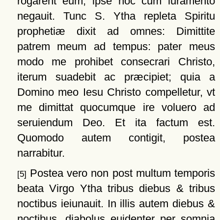
rogarent eum, ipse hoc cum iuramento
negauit. Tunc S. Ytha repleta Spiritu
prophetiæ dixit ad omnes: Dimittite
patrem meum ad tempus: pater meus
modo me prohibet consecrari Christo,
iterum suadebit ac præcipiet; quia a
Domino meo Iesu Christo compelletur, vt
me dimittat quocumque ire voluero ad
seruiendum Deo. Et ita factum est.
Quomodo autem contigit, postea
narrabitur.
Postea vero non post multum temporis
[5]
beata Virgo Ytha tribus diebus & tribus
noctibus ieiunauit. In illis autem diebus &
noctibus, diabolus euidenter per somnia