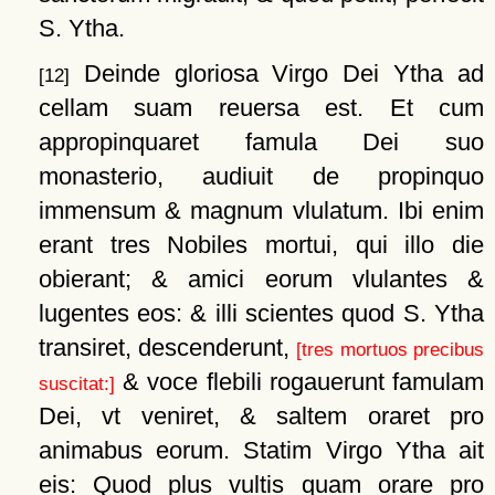
S. Ytha.
Deinde gloriosa Virgo Dei Ytha ad
[12]
cellam suam reuersa est. Et cum
appropinquaret famula Dei suo
monasterio, audiuit de propinquo
immensum & magnum vlulatum. Ibi enim
erant tres Nobiles mortui, qui illo die
obierant; & amici eorum vlulantes &
lugentes eos: & illi scientes quod S. Ytha
transiret, descenderunt,
[tres mortuos precibus
& voce flebili rogauerunt famulam
suscitat:]
Dei, vt veniret, & saltem oraret pro
animabus eorum. Statim Virgo Ytha ait
eis: Quod plus vultis quam orare pro