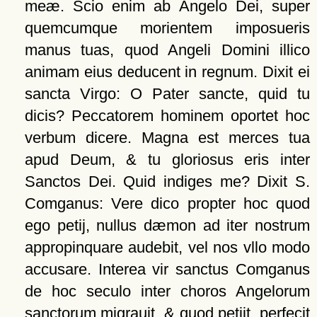
meæ. Scio enim ab Angelo Dei, super
quemcumque morientem imposueris
manus tuas, quod Angeli Domini illico
animam eius deducent in regnum. Dixit ei
sancta Virgo: O Pater sancte, quid tu
dicis? Peccatorem hominem oportet hoc
verbum dicere. Magna est merces tua
apud Deum, & tu gloriosus eris inter
Sanctos Dei. Quid indiges me? Dixit S.
Comganus: Vere dico propter hoc quod
ego petij, nullus dæmon ad iter nostrum
appropinquare audebit, vel nos vllo modo
accusare. Interea vir sanctus Comganus
de hoc seculo inter choros Angelorum
sanctorum migrauit, & quod petiit, perfecit