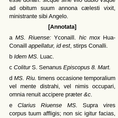
ad obitum suum annona cælesti vixit,
ministrante sibi Angelo.
[Annotata]
a
MS. Riuense:
Yconaill.
hic mox
Hua-
Conaill
appellatur, id est
, stirps Conalli.
b
Idem MS.
Luac.
c
Colitur
S. Senanus
Episcopus 8. Mart.
d
MS. Riu.
timens occasione temporalium
vel mente distrahi, vel nimis occupari,
omnia renuit accipere præter
&c
.
e
Clarius Riuense MS.
Supra vires
corpus tuum affligis; non sic igitur facias,