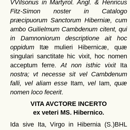
VVilsonus in Martyrol. Angl. & Henricus
Fitz-Simon noster in Catalogo
præcipuorum Sanctorum Hiberniæ, cum
ambo Guilielmum Cambdenum citent, qui
in Damnoniorum descriptione ait hoc
oppidum
Itæ mulieri Hibernicæ, quæ
singulari sanctitate hic vixit, hoc nomen
acceptum ferre.
At non isthic vixit
Ita
nostra; vt necesse sit vel Cambdenum
falli, vel aliam esse
Itam,
vel
Iam,
quæ
nomen loco fecerit
.
VITA AVCTORE INCERTO
ex veteri MS. Hibernico.
Ida sive Ita, Virgo in Hibernia (S.)BHL