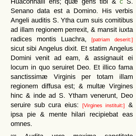
Huaconhaill eris; quæ gens tibi &
c
S.
Senano data est a Domino. His verbis
Angeli auditis S. Ytha cum suis comitibus
ad illam regionem perrexit, & mansit iuxta
radices montis Luachra,
[patriam deserit:]
sicut sibi Angelus dixit. Et statim Angelus
Domini venit ad eam, & assignauit ei
locum in quo seruiret Deo. Et illico fama
sanctissimæ Virginis per totam illam
regionem diffusa est; & multæ Virgines
hinc & inde ad S. Ytham venerunt, Deo
seruire sub cura eius:
&
[Virgines instituit:]
ipsa pie & mente hilari recipiebat eas
omnes.