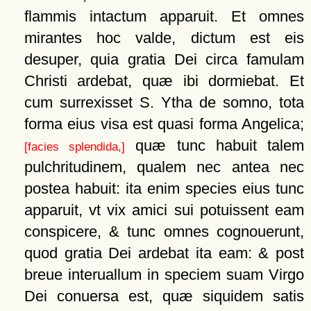
flammis intactum apparuit. Et omnes
mirantes hoc valde, dictum est eis
desuper, quia gratia Dei circa famulam
Christi ardebat, quæ ibi dormiebat. Et
cum surrexisset S. Ytha de somno, tota
forma eius visa est quasi forma Angelica;
quæ tunc habuit talem
[facies splendida,]
pulchritudinem, qualem nec antea nec
postea habuit: ita enim species eius tunc
apparuit, vt vix amici sui potuissent eam
conspicere, & tunc omnes cognouerunt,
quod gratia Dei ardebat ita eam: & post
breue interuallum in speciem suam Virgo
Dei conuersa est, quæ siquidem satis