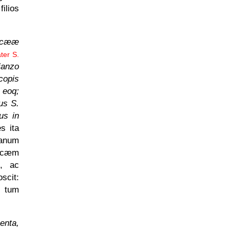
ilios
Nicææ
ter S.
ianzo
copis
 eoq;
us S.
ius in
s ita
sanum
Nicæm
t, ac
scit:
m tum
enta,