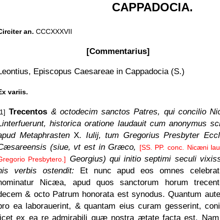
CAPPADOCIA.
Circiter an.
CCCXXXVII
[Commentarius]
Leontius, Episcopus Caesareae in Cappadocia (S.)
Ex variis.
Trecentos
& octodecim sanctos Patres, qui concilio N
[1]
Linterfuerunt, historica oratione laudauit cum anonymus scr
apud Metaphrasten
X.
Iulij, tum Gregorius Presbyter Ecc
Cæsareensis (siue, vt est in Græco,
[SS. PP. conc. Nicæni lau
Georgius) qui initio septimi seculi vixis
Gregorio Presbytero.]
his verbis ostendit:
Et nunc apud eos omnes celebrat
nominatur Nicæa, apud quos sanctorum horum trecen
decem & octo Patrum honorata est synodus. Quantum autem
pro ea laborauerint, & quantam eius curam gesserint, coni
licet ex ea re admirabili quæ nostra ætate facta est. Na