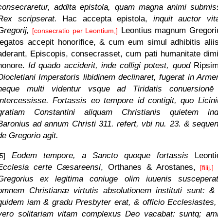
consecraretur, addita epistola, quam magna animi submis
Rex scripserat.
Hac accepta epistola,
inquit auctor vi
Gregorij,
Leontius magnum Gregor
[consecratio per Leontium,]
legatos accepit honorifice, & cum eum simul adhibitis aliis
aderant, Episcopis, consecrasset, cum pati humanitate dimit
honore.
Id quādo acciderit, inde colligi potest, quod
Ripsi
Diocletiani Imperatoris libidinem declinaret, fugerat in Arme
neque multi videntur vsque ad Tiridatis conuersionē
intercessisse. Fortassis eo tempore id contigit, quo Licini
gratiam Constantini aliquam Christianis quietem indu
Baronius ad annum Christi 311. refert, vbi nu. 23. & sequen
de Gregorio agit.
Eodem tempore, a Sancto quoque fortassis
Leont
[5]
Ecclesia certe Cæsareensi
, Orthanes & Arostanes,
[filij.]
Gregorius ex legitima coniuge olim iuuenis suscepera
omnem Christianæ virtutis absolutionem instituti sunt: & 
quidem iam & gradu Presbyter erat, & officio Ecclesiastes, 
vero solitariam vitam complexus Deo vacabat: suntq; am