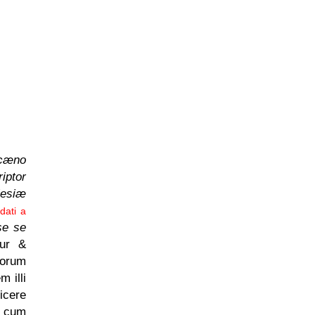
icæno
iptor
lesiæ
dati a
se se
ur &
torum
 illi
icere
m cum