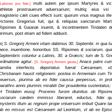
multi autem per ipsum Martyres & vic
[Labores pro fide.]
athletæ prostrauerunt aduersarium; multiq; eius vsi
magisterio cæli ciues effecti sunt: quorum vnus magnus ille 
victores Gregorius fuit, qui & reliquias sanctarum Mar
Ripsimes & Gaianæ inuenit, & incontinentem Tiridaten de
primum, post etiam ad fidem adduxit.
S. Gregorij Armeni vitam dabimus 30. Septembr. in qua t
[4]
nece, inuentione, honoribus
SS. Ripsimes
& sociarum, qu
Septembris coluntur a Latinis, 30. a Græcis; tum de
S. Gre
ordinatione agitur
.
Anace
patre cum
[S. Gregorij Armeni gesta,]
familia interfecto, deportatus fuerat Cæsaream, 
Christianam hausit religionem: postea in Armeniam cum Tir
reuersus, plurima ab eo fidei caussa perpessus, in pro
barathro annis plurimis mirabili Dei prouidentia sustentatus;
vt Tiridaten eiusq; Proceres furore diuinitus ob Ripsi
sociarum cædem immisso liberaret, eductus, fidei q
mysteriis illum ac regnum prope vniuersum imbuit Quare t
ab eo missus est Cæsaream ad
Leontium,
vt ab eo Epis