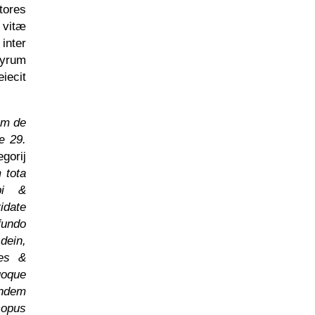
tores
 vitæ
inter
tyrum
iecit
um de
æ 29.
gorij
 tota
vbi &
idate
fundo
 dein,
mes &
uoque
andem
copus