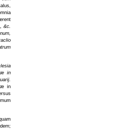
alus,
omnia
erent
a,
&c.
gnum,
aclio
atrum
esia
æ in
arij.
æ in
ersus
rimum
equam
idem;