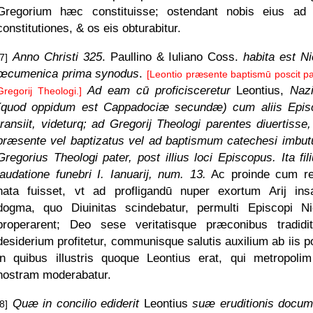
Gregorium hæc constituisse; ostendant nobis eius ad f
constitutiones, & os eis obturabitur.
Anno Christi 325
. Paullino & Iuliano Coss.
habita est 
[7]
œcumenica prima synodus
.
[Leontio præsente baptismū poscit pa
Ad eam cū proficisceretur
Leontius,
Naz
Gregorij Theologi.]
(quod oppidum est Cappadociæ secundæ) cum aliis Epis
transiit, videturq; ad Gregorij Theologi parentes diuertisse,
præsente vel baptizatus vel ad baptismum catechesi imbut
Gregorius Theologi pater, post illius loci Episcopus. Ita fil
laudatione funebri I. Ianuarij, num. 13.
Ac proinde cum re
nata fuisset, vt ad profligandū nuper exortum Arij in
dogma, quo Diuinitas scindebatur, permulti Episcopi 
properarent; Deo sese veritatisque præconibus tradidi
desiderium profitetur, communisque salutis auxilium ab iis po
in quibus illustris quoque Leontius erat, qui metropoli
nostram moderabatur.
Quæ in concilio ediderit
Leontius
suæ eruditionis docum
[8]