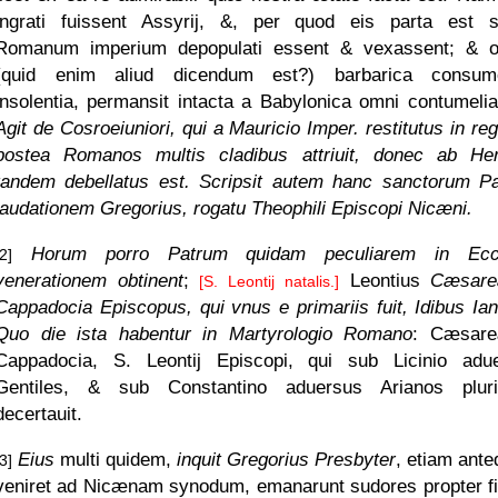
ingrati fuissent Assyrij, &, per quod eis parta est s
Romanum imperium depopulati essent & vexassent; & 
(quid enim aliud dicendum est?) barbarica consum
insolentia, permansit intacta a Babylonica omni contumeli
Agit de Cosroeiuniori, qui a Mauricio Imper. restitutus in re
postea Romanos multis cladibus attriuit, donec ab Her
tandem debellatus est. Scripsit autem hanc sanctorum P
laudationem Gregorius, rogatu Theophili Episcopi Nicæni.
Horum porro Patrum quidam peculiarem in Eccl
[2]
venerationem obtinent
;
Leontius
Cæsare
[S. Leontij natalis.]
Cappadocia Episcopus, qui vnus e primariis fuit, Idibus Ianu
Quo die ista habentur in Martyrologio Romano
: Cæsare
Cappadocia, S. Leontij Episcopi, qui sub Licinio adu
Gentiles, & sub Constantino aduersus Arianos plu
decertauit.
Eius
multi quidem,
inquit Gregorius Presbyter
, etiam ant
[3]
veniret ad Nicænam synodum, emanarunt sudores propter f