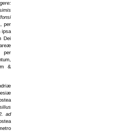
igere:
simis
fonsi
, per
 ipsa
m Dei
areæ
s per
tum,
am &
ndriæ
lesiæ
ostea
ilius
2. ad
ostea
metro