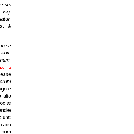
issis
 isq;
atur,
es, &
sareæ
euit.
 num.
niæ a
 esse
iorum
agnæ
 alio
dociæ
rendæ
ciunt;
erano
agnum