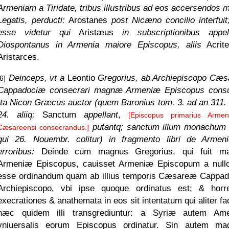
Armeniam a Tiridate, tribus illustribus ad eos accersendos m
Legatis, perducti:
Arostanes
post Nicæno concilio interfuit;
esse videtur qui
Aristæus
in subscriptionibus appell
Diospontanus in Armenia maiore Episcopus, aliis
Acrit
Aristarces.
Deinceps, vt a
Leontio
Gregorius, ab Archiepiscopo Cæ
[6]
Cappadociæ consecrari magnæ Armeniæ Episcopus consu
Ita Nicon Græcus auctor (quem Baronius tom. 3. ad an 311.
24. aliiq;
Sanctum
appellant
,
[Episcopus primarius Arme
putantq; sanctum illum monachum
Cæsareensi consecrandus.]
qui 26. Nouembr. colitur) in fragmento libri de Armen
erroribus:
Deinde cum magnus Gregorius, qui fuit m
Armeniæ Episcopus, cauisset Armeniæ Episcopum a nullo
esse ordinandum quam ab illius temporis Cæsareæ Cappa
Archiepiscopo, vbi ipse quoque ordinatus est; & hor
execrationes & anathemata in eos sit intentatum qui aliter fa
hæc quidem illi transgrediuntur: a Syriæ autem Am
vniuersalis eorum Episcopus ordinatur. Sin autem m