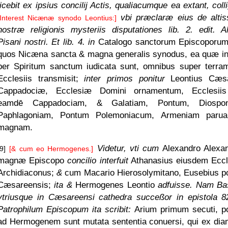
licebit ex ipsius concilij Actis, qualiacumque ea extant, coll
vbi præclaræ eius de altis
[Interest Nicænæ synodo Leontius:]
nostræ religionis mysteriis disputationes lib. 2. edit. Al
Pisani nostri. Et lib. 4. in
Catalogo sanctorum Episcoporum
quos Nicæna sancta & magna generalis synodus, ea quæ in
per Spiritum sanctum iudicata sunt, omnibus super terra
Ecclesiis transmisit;
inter primos ponitur
Leontius Cæs
Cappadociæ, Ecclesiæ Domini ornamentum, Ecclesii
eamdē Cappadociam, & Galatiam, Pontum, Diospon
Paphlagoniam, Pontum Polemoniacum, Armeniam paru
magnam.
Videtur, vti cum
Alexandro Alexa
[9]
[& cum eo Hermogenes.]
magnæ Episcopo
concilio interfuit
Athanasius eiusdem Ecc
Archidiaconus;
&
cum Macario Hierosolymitano, Eusebius p
Cæsareensis;
ita &
Hermogenes Leontio
adfuisse. Nam Bas
vtriusque in Cæsareensi cathedra succeßor in epistola 8
Patrophilum Episcopum ita scribit:
Arium primum secuti, p
ad Hermogenem sunt mutata sententia conuersi, qui ex dia