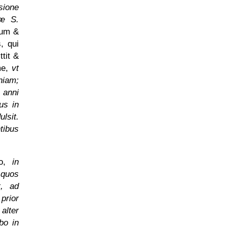
sione
tæ S.
ium &
, qui
tit &
me,
vt
niam;
 anni
us in
lsit.
tibus
io,
in
quos
t, ad
prior
alter
bo in