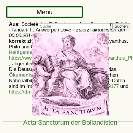
Menu
Aus:
Societé des Bollandistes: Acta Sanctorum Bd. 1
Suchen
- Ianuarii I., Antwerpen 1643 -
zuletzt aktualisiert am
00.00.2014
korrekt zitieren:
Artikel
Acta Sanctorum: Polyanthus,
Philo und Candida, aus dem
Ökumenischen
Heiligenlexikon
-
https://www.heiligenlexikon.de/ASJanuar/Polyanthus_Ph
, abgerufen am 9. 8. 2026
Die Deutsche Nationalbibliothek verzeichnet das
Ökumenische Heiligenlexikon
in der Deutschen
Nationalbibliografie; detaillierte bibliografische Daten
sind im Internet über
https://d-nb.info/1175439177
und
https://d-nb.info/969828497
abrufbar.
Acta Sanctorum der Bollandisten