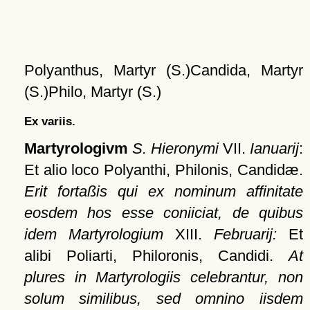
Polyanthus, Martyr (S.)Candida, Martyr
(S.)Philo, Martyr (S.)
Ex variis.
Martyrologivm
S. Hieronymi
VII.
Ianuarij
:
Et alio loco Polyanthi, Philonis, Candidæ.
Erit fortaßis qui ex nominum affinitate
eosdem hos esse coniiciat, de quibus
idem Martyrologium
XIII.
Februarij:
Et
alibi Poliarti, Philoronis, Candidi.
At
plures in Martyrologiis celebrantur, non
solum similibus, sed omnino iisdem