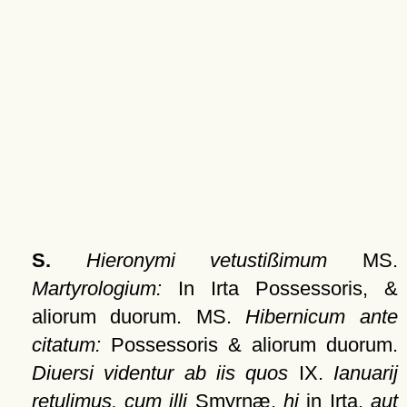
S.
Hieronymi vetustißimum
MS.
Martyrologium:
In Irta Possessoris, &
aliorum duorum. MS.
Hibernicum ante
citatum:
Possessoris & aliorum duorum.
Diuersi videntur ab iis quos
IX.
Ianuarij
retulimus, cum illi
Smyrnæ,
hi
in Irta,
aut