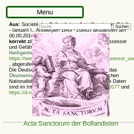
Menu
Aus:
Societé des Bollandistes: Acta Sanctorum Bd. 1
Suchen
- Ianuarii I., Antwerpen 1643 -
zuletzt aktualisiert am
00.00.2014
korrekt zitieren:
Artikel
Acta Sanctorum: Possessor
und Gefährten, aus dem
Ökumenischen
Heiligenlexikon
-
https://www.heiligenlexikon.de/ASJanuar/Possessor_un
, abgerufen am 7. 8. 2026
Die Deutsche Nationalbibliothek verzeichnet das
Ökumenische Heiligenlexikon
in der Deutschen
Nationalbibliografie; detaillierte bibliografische Daten
sind im Internet über
https://d-nb.info/1175439177
und
https://d-nb.info/969828497
abrufbar.
Acta Sanctorum der Bollandisten