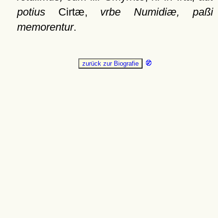
potius
Cirtæ,
vrbe Numidiæ, paßi
memorentur
.