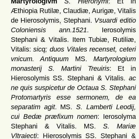
Martyrologivm
S. Hieronymi
: Et in
Æthiopia Rutilæ, Claudiæ, Aurigæ, Vitalis
de Hierosolymis, Stephani.
Vsuardi editio
Coloniensis ann.1521
. Ierosolymis
Stephani & Vitalis. Item Tubiæ, Rutiliæ,
Vitalis:
sicq; duos Vitales recenset, ceteri
vnicum. Antiquum
MS.
Martyrologium
monasterij S. Martini Treuiris
: Et in
Hierosolymis SS. Stephani & Vitalis.
ac
ne quis suspicetur de Octaua S. Stephani
Protomartyris esse sermonem, de ea
separatim agit
. MS.
S. Lamberti Leodij,
cui Bedæ præfixum nomen
: Ierosolyma
Stephani & Vitalis. MS.
S. Mariæ
Vltraiecti
: Hierosolymis SS. Stephani &