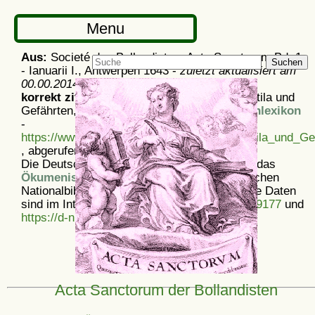
Menu
Aus:
Societé des Bollandistes: Acta Sanctorum Bd. 1
Suchen
- Ianuarii I., Antwerpen 1643 -
zuletzt aktualisiert am
00.00.2014
korrekt zitieren:
Artikel
Acta Sanctorum: Rutila und
Gefährten, aus dem
Ökumenischen Heiligenlexikon
-
https://www.heiligenlexikon.de/ASJanuar/Rutila_und_Ge
, abgerufen am 6. 8. 2026
Die Deutsche Nationalbibliothek verzeichnet das
Ökumenische Heiligenlexikon
in der Deutschen
Nationalbibliografie; detaillierte bibliografische Daten
sind im Internet über
https://d-nb.info/1175439177
und
https://d-nb.info/969828497
abrufbar.
Acta Sanctorum der Bollandisten