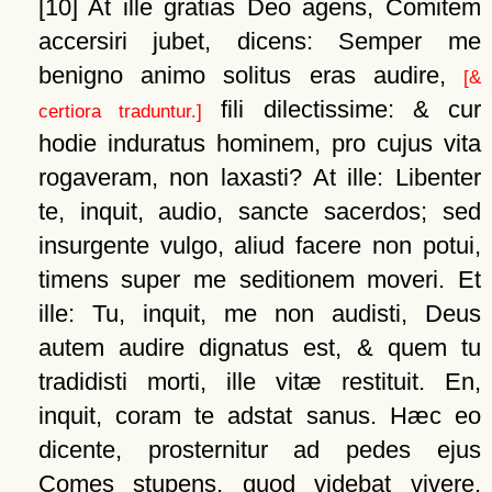
[10]
At ille gratias Deo agens, Comitem
accersiri jubet, dicens: Semper me
benigno animo solitus eras audire,
[&
fili dilectissime: & cur
certiora traduntur.]
hodie induratus hominem, pro cujus vita
rogaveram, non laxasti? At ille: Libenter
te, inquit, audio, sancte sacerdos; sed
insurgente vulgo, aliud facere non potui,
timens super me seditionem moveri. Et
ille: Tu, inquit, me non audisti, Deus
autem audire dignatus est, & quem tu
tradidisti morti, ille vitæ restituit. En,
inquit, coram te adstat sanus. Hæc eo
dicente, prosternitur ad pedes ejus
Comes stupens, quod videbat vivere,