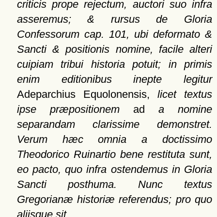
criticis prope rejectum, auctori suo infra
asseremus; & rursus de Gloria
Confessorum cap. 101, ubi deformato &
Sancti & positionis nomine, facile alteri
cuipiam tribui historia potuit; in primis
enim editionibus inepte legitur
Adeparchius Equolonensis,
licet textus
ipse præpositionem
ad
a nomine
separandam clarissime demonstret.
Verum hæc omnia a doctissimo
Theodorico Ruinartio bene restituta sunt,
eo pacto, quo infra ostendemus in Gloria
Sancti posthuma. Nunc textus
Gregorianæ historiæ referendus; pro quo
aliisque sit
.