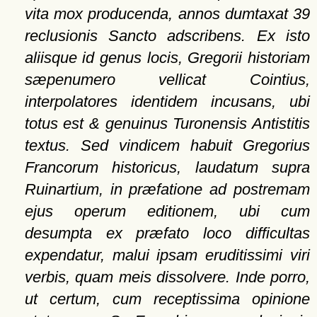
vita mox producenda, annos dumtaxat 39
reclusionis Sancto adscribens. Ex isto
aliisque id genus locis, Gregorii historiam
sæpenumero vellicat Cointius,
interpolatores identidem incusans, ubi
totus est & genuinus Turonensis Antistitis
textus. Sed vindicem habuit Gregorius
Francorum historicus, laudatum supra
Ruinartium, in præfatione ad postremam
ejus operum editionem, ubi cum
desumpta ex præfato loco difficultas
expendatur, malui ipsam eruditissimi viri
verbis, quam meis dissolvere. Inde porro,
ut certum, cum receptissima opinione