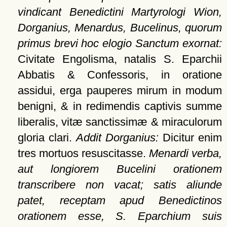
vindicant Benedictini Martyrologi Wion,
Dorganius, Menardus, Bucelinus, quorum
primus brevi hoc elogio Sanctum exornat:
Civitate Engolisma, natalis S. Eparchii
Abbatis & Confessoris, in oratione
assidui, erga pauperes mirum in modum
benigni, & in redimendis captivis summe
liberalis, vitæ sanctissimæ & miraculorum
gloria clari.
Addit Dorganius:
Dicitur enim
tres mortuos resuscitasse.
Menardi verba,
aut longiorem Bucelini orationem
transcribere non vacat; satis aliunde
patet, receptam apud Benedictinos
orationem esse, S. Eparchium suis