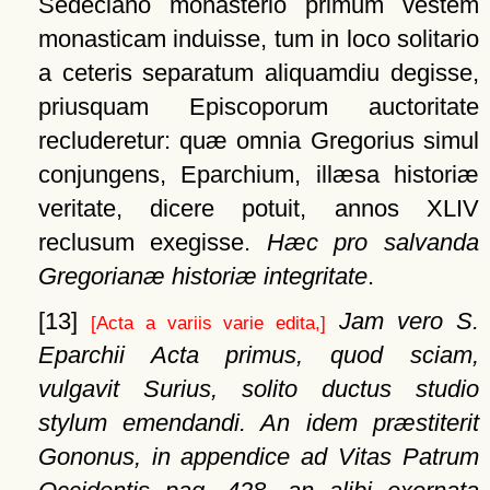
Sedeciano monasterio primum vestem
monasticam induisse, tum in loco solitario
a ceteris separatum aliquamdiu degisse,
priusquam Episcoporum auctoritate
recluderetur: quæ omnia Gregorius simul
conjungens, Eparchium, illæsa historiæ
veritate, dicere potuit, annos XLIV
reclusum exegisse.
Hæc pro salvanda
Gregorianæ historiæ integritate
.
[13]
Jam vero S.
[Acta a variis varie edita,]
Eparchii Acta primus, quod sciam,
vulgavit Surius, solito ductus studio
stylum emendandi. An idem præstiterit
Gononus, in appendice ad Vitas Patrum