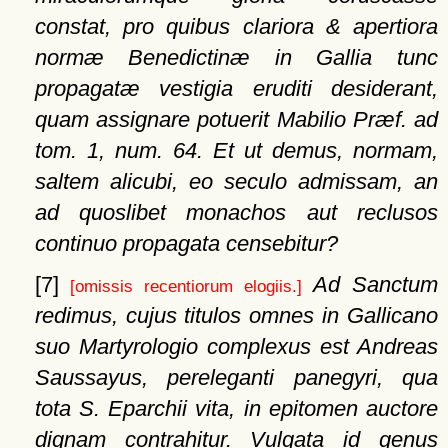
constat, pro quibus clariora & apertiora
normæ Benedictinæ in Gallia tunc
propagatæ vestigia eruditi desiderant,
quam assignare potuerit Mabilio Præf. ad
tom. 1, num. 64. Et ut demus, normam,
saltem alicubi, eo seculo admissam, an
ad quoslibet monachos aut reclusos
continuo propagata censebitur?
[7]
Ad Sanctum
[omissis recentiorum elogiis.]
redimus, cujus titulos omnes in Gallicano
suo Martyrologio complexus est Andreas
Saussayus, pereleganti panegyri, qua
tota S. Eparchii vita, in epitomen auctore
dignam contrahitur. Vulgata id genus