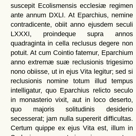
suscepit Ecolismensis ecclesiæ regimen
ante annum DXLI. At Eparchius, nemine
contradicente, obiit anno ejusdem seculi
LXXXI, proindeque supra annos
quadraginta in cella reclusus degere non
potuit. At cum Cointio fatemur, Eparchium
anno extremæ suæ reclusionis trigesimo
nono obiisse, ut in ejus Vita legitur; sed si
reclusionis nomine totum illud tempus
intelligatur, quo Eparchius relicto seculo
in monasterio vixit, aut in loco deserto,
quo majoris solitudinis desiderio
secesserat; jam nulla supererit difficultas.
Certum quippe ex ejus Vita est, illum in