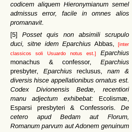
codicem aliquem Hieronymianum semel
admissus error, facile in omnes alios
promanavit
.
[5]
Posset quis non absimili scrupulo
duci, sitne idem Eparchius
Abbas,
[inter
Eparchius
classicos soli Usuardo notus est.]
monachus & confessor,
Eparchius
presbyter,
Eparchius
reclusus,
nam &
diversis hisce appellationibus ornatus est.
Codex Divionensis Bedæ, recentiori
manu adjectum exhibebat:
Ecolismæ,
Esparsi presbyteri & Confessoris.
De
cetero apud Bedam aut Florum,
Romanum parvum aut Adonem genuinum