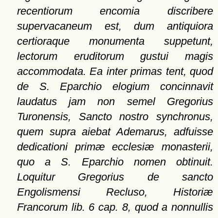
recentiorum encomia discribere
supervacaneum est, dum antiquiora
certioraque monumenta suppetunt,
lectorum eruditorum gustui magis
accommodata. Ea inter primas tent, quod
de S. Eparchio elogium concinnavit
laudatus jam non semel Gregorius
Turonensis, Sancto nostro synchronus,
quem supra aiebat Ademarus, adfuisse
dedicationi primæ ecclesiæ monasterii,
quo a S. Eparchio nomen obtinuit.
Loquitur Gregorius de sancto
Engolismensi Recluso, Historiæ
Francorum lib. 6 cap. 8, quod a nonnullis