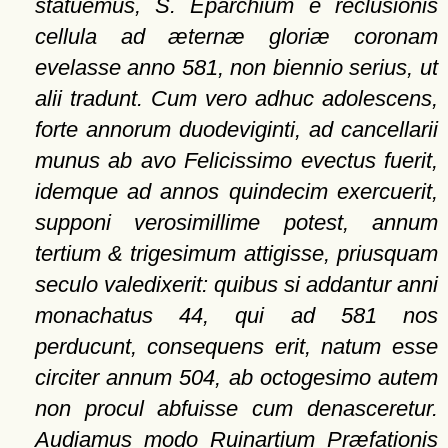
statuemus, S. Eparchium e reclusionis
cellula ad æternæ gloriæ coronam
evelasse anno 581, non biennio serius, ut
alii tradunt. Cum vero adhuc adolescens,
forte annorum duodeviginti, ad cancellarii
munus ab avo Felicissimo evectus fuerit,
idemque ad annos quindecim exercuerit,
supponi verosimillime potest, annum
tertium & trigesimum attigisse, priusquam
seculo valedixerit: quibus si addantur anni
monachatus 44, qui ad 581 nos
perducunt, consequens erit, natum esse
circiter annum 504, ab
octogesimo autem
non procul abfuisse cum denasceretur.
Audiamus modo Ruinartium Præfationis