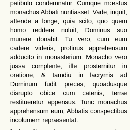
patibulo condemnatur. Cumque mœstus
monachus Abbati nuntiasset: Vade, inquit;
attende a longe, quia scito, quo quem
homo reddere noluit, Dominus suo
munere donabit. Tu vero, cum eum
cadere videris, protinus apprehensum
adducito in monasterium. Monacho vero
jussa complente, ille prosternitur in
oratione; & tamdiu in lacrymis ad
Dominum fudit preces, quoadusque
disrupto obice cum catenis, terræ
restitueretur appensus. Tunc monachus
apprehensum eum, Abbatis conspectibus
incolumem repræsentat.