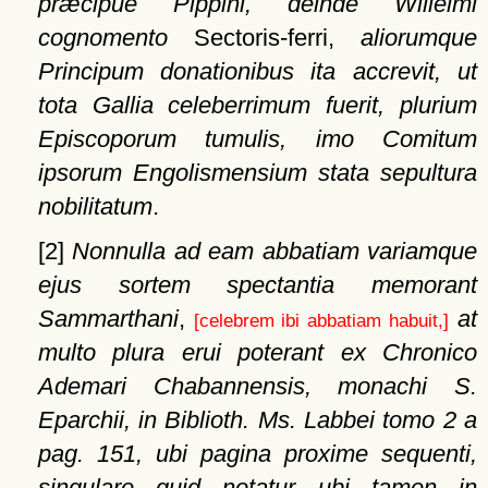
præcipue Pippini, deinde Wilielmi
cognomento
Sectoris-ferri,
aliorumque
Principum donationibus ita accrevit, ut
tota Gallia celeberrimum fuerit, plurium
Episcoporum tumulis, imo Comitum
ipsorum Engolismensium stata sepultura
nobilitatum
.
[2]
Nonnulla ad eam abbatiam variamque
ejus sortem spectantia memorant
Sammarthani
,
at
[celebrem ibi abbatiam habuit,]
multo plura erui poterant ex Chronico
Ademari Chabannensis, monachi S.
Eparchii, in Biblioth. Ms. Labbei tomo 2 a
pag. 151, ubi pagina proxime
sequenti,
singulare quid notatur ubi tamen in