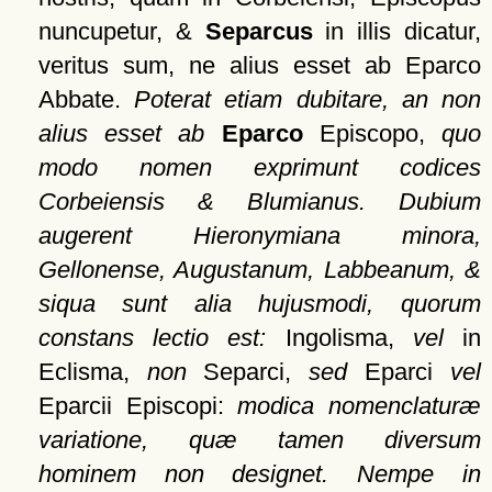
nuncupetur, &
Separcus
in illis dicatur,
veritus sum, ne alius esset ab Eparco
Abbate.
Poterat etiam dubitare, an non
alius esset ab
Eparco
Episcopo,
quo
modo nomen exprimunt codices
Corbeiensis & Blumianus. Dubium
augerent Hieronymiana minora,
Gellonense, Augustanum, Labbeanum, &
siqua sunt alia hujusmodi, quorum
constans lectio est:
Ingolisma,
vel
in
Eclisma,
non
Separci,
sed
Eparci
vel
Eparcii Episcopi:
modica nomenclaturæ
variatione, quæ tamen diversum
hominem non designet. Nempe in