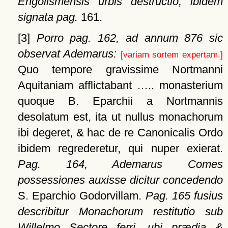
Engolismensis urbis destructio, ibidem
signata pag.
161.
[3]
Porro pag. 162, ad annum 876 sic
observat Ademarus:
[variam sortem expertam.]
Quo tempore gravissime Nortmanni
Aquitaniam afflictabant ….. monasterium
quoque B. Eparchii a Nortmannis
desolatum est, ita ut nullus monachorum
ibi degeret, & hac de re Canonicalis Ordo
ibidem regrederetur, qui nuper exierat.
Pag. 164, Ademarus
Comes
possessiones auxisse dicitur concedendo
S. Eparchio Godorvillam.
Pag. 165 fusius
describitur Monachorum restitutio sub
Willelmo Sectore ferri, ubi prædia &