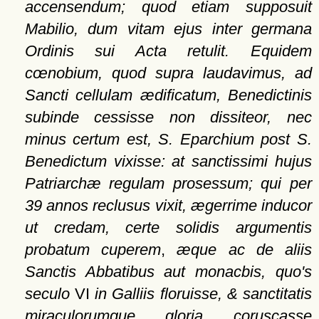
accensendum; quod etiam supposuit
Mabilio, dum vitam ejus inter germana
Ordinis sui Acta retulit. Equidem
cœnobium, quod supra laudavimus, ad
Sancti cellulam ædificatum, Benedictinis
subinde cessisse non dissiteor, nec
minus certum est, S. Eparchium post S.
Benedictum vixisse: at sanctissimi hujus
Patriarchæ regulam prosessum; qui per
39 annos reclusus vixit, ægerrime inducor
ut credam, certe solidis argumentis
probatum cuperem
,
æque ac de aliis
Sanctis Abbatibus aut monacbis, quo's
seculo
VI
in Galliis floruisse, & sanctitatis
miraculorumque gloria coruscasse