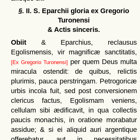
§.
II. S. Eparchii gloria ex Gregorio
Turonensi
& Actis sinceris.
Obiit
& Eparchius, reclausus
Egolismensis, vir magnificæ sanctitatis,
per quem Deus multa
[Ex Gregorio Turonensi]
miracula ostendit: de quibus, relictis
plurimis, pauca perstringam. Petrogoricæ
urbis incola fuit, sed post conversionem
clericus factus, Egolismam veniens,
cellulam sibi ædificavit, in qua collectis
paucis monachis, in oratione morabatur
assidue; & si ei aliquid auri argentique
offerebatur, aut in necessitatibus