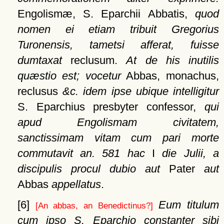
Engolismæ, S. Eparchii Abbatis,
quod
nomen ei etiam
tribuit Gregorius
Turonensis, tametsi afferat, fuisse
dumtaxat
reclusum.
At de his inutilis
quæstio est; vocetur
Abbas, monachus,
reclusus
&c. idem ipse ubique intelligitur
S. Eparchius presbyter confessor,
qui
apud Engolismam civitatem,
sanctissimam vitam cum pari morte
commutavit an. 581 hac
I
die Julii, a
discipulis procul dubio aut
Pater
aut
Abbas
appellatus
.
[6]
Eum titulum
[An abbas, an Benedictinus?]
cum ipso S. Eparchio constanter sibi