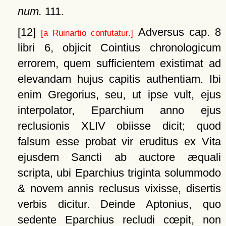
num.
111.
[12]
Adversus cap. 8
[a Ruinartio confutatur.]
libri 6, objicit Cointius chronologicum
errorem, quem sufficientem existimat ad
elevandam hujus capitis authentiam. Ibi
enim Gregorius, seu, ut ipse vult, ejus
interpolator, Eparchium anno ejus
reclusionis XLIV obiisse dicit; quod
falsum esse probat vir eruditus ex Vita
ejusdem Sancti ab auctore æquali
scripta, ubi Eparchius triginta solummodo
& novem annis reclusus vixisse, disertis
verbis dicitur. Deinde Aptonius, quo
sedente Eparchius recludi cœpit, non