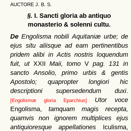
AUCTORE J. B. S.
§.
I. Sancti gloria ab antiquo
monasterio & solenni cultu.
De
Engolisma nobili Aquitaniæ urbe; de
ejus situ aliisque ad eam pertinentibus
pridem alibi in Actis nostris loquendum
fuit, ut
XXII
Maii, tomo
V
pag. 131 in
sancto Ansolio, primo urbis & gentis
Apostolo; quapropter longiori hic
descriptioni supersedendum duxi
.
Utor voce
[Engolismæ gloria Eparchius]
Engolisma,
tamquam magis recepta,
quamvis non ignorem multiplices ejus
antiquioresque appellationes
Iculisma,