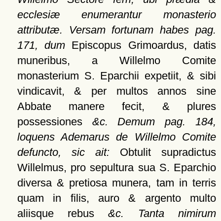
ecclesiæ enumerantur monasterio
attributæ. Versam fortunam habes pag.
171, dum
Episcopus Grimoardus, datis
muneribus, a Willelmo Comite
monasterium S. Eparchii expetiit, & sibi
vindicavit, & per multos annos sine
Abbate manere fecit, & plures
possessiones
&c. Demum pag. 184,
loquens Ademarus de Willelmo Comite
defuncto, sic ait:
Obtulit supradictus
Willelmus, pro sepultura sua S. Eparchio
diversa & pretiosa munera, tam in terris
quam in filis, auro & argento multo
aliisque rebus
&c. Tanta nimirum