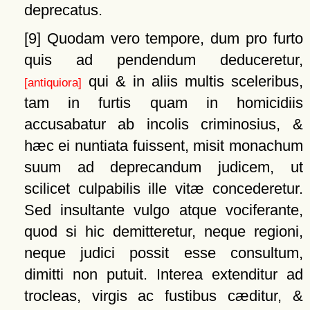
deprecatus.
[9]
Quodam vero tempore, dum pro furto
quis ad pendendum deduceretur,
qui & in aliis multis sceleribus,
[antiquiora]
tam in furtis quam in homicidiis
accusabatur ab incolis criminosius, &
hæc ei nuntiata fuissent, misit monachum
suum ad deprecandum judicem, ut
scilicet culpabilis ille vitæ concederetur.
Sed insultante vulgo atque vociferante,
quod si hic demitteretur, neque regioni,
neque judici possit esse consultum,
dimitti non putuit. Interea extenditur ad
trocleas, virgis ac fustibus cæditur, &