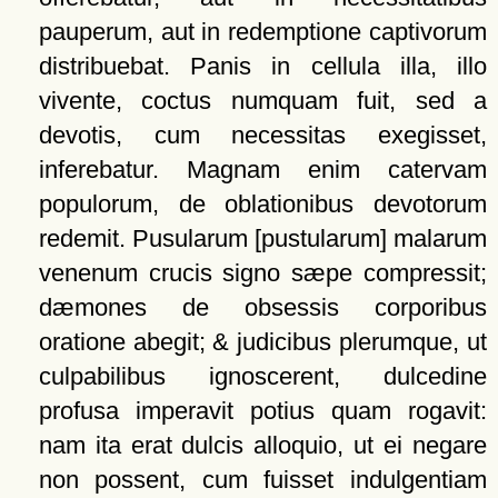
pauperum, aut in redemptione captivorum
distribuebat. Panis in cellula illa, illo
vivente, coctus numquam fuit, sed a
devotis, cum necessitas exegisset,
inferebatur. Magnam enim catervam
populorum, de oblationibus devotorum
redemit. Pusularum [pustularum] malarum
venenum crucis signo sæpe compressit;
dæmones de obsessis corporibus
oratione abegit; & judicibus plerumque, ut
culpabilibus ignoscerent, dulcedine
profusa imperavit potius quam rogavit:
nam ita erat dulcis alloquio, ut ei negare
non possent, cum fuisset indulgentiam