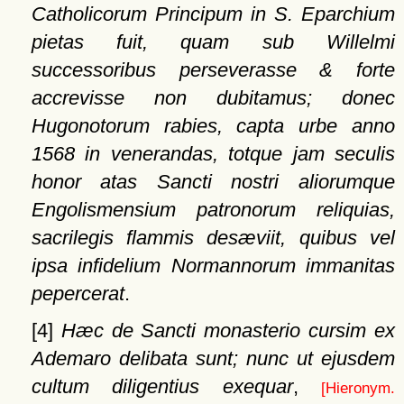
Catholicorum Principum in S. Eparchium
pietas fuit, quam sub Willelmi
successoribus perseverasse & forte
accrevisse non dubitamus; donec
Hugonotorum rabies, capta urbe anno
1568 in venerandas, totque jam seculis
honor atas Sancti nostri aliorumque
Engolismensium patronorum reliquias,
sacrilegis flammis desæviit, quibus vel
ipsa infidelium Normannorum immanitas
pepercerat
.
[4]
Hæc de Sancti monasterio cursim ex
Ademaro delibata sunt; nunc ut ejusdem
cultum diligentius exequar
,
[Hieronym.