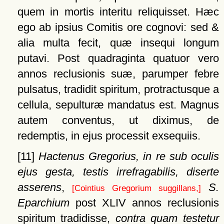
quem in mortis interitu reliquisset. Hæc
ego ab ipsius Comitis ore cognovi: sed &
alia multa fecit, quæ insequi longum
putavi. Post quadraginta quatuor vero
annos reclusionis suæ, parumper febre
pulsatus, tradidit spiritum, protractusque a
cellula, sepulturæ mandatus est. Magnus
autem conventus, ut diximus, de
redemptis, in ejus processit exsequiis.
[11]
Hactenus Gregorius, in re sub oculis
ejus gesta, testis irrefragabilis, diserte
asserens
,
S.
[Cointius Gregorium suggillans,]
Eparchium
post XLIV annos reclusionis
spiritum tradidisse,
contra quam testetur