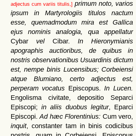
primum noto, varios
adjectus cum variis titulis,]
ipsum in Martyrologiis titulos nactum
esse, quemadmodum mira est Gallica
ejus nominis analogia, qua appellatur
Cybar
vel
Cibar.
In Hieronymianis
apographis auctioribus, de quibus in
nostris observationibus Usuardinis dictum
est, nempe binis Lucensibus; Corbeiensi
atque Blumiano, certo adjectus est,
perperam vocatus
Episcopus.
In Lucen.
Engolisma civitate, depositio Separci
Episcopi;
in aliis duobus legitur
, Eparci
Episcopi.
Ad hæc Florentinius:
Cum vero,
inquit
, constanter tam in binis codicibus
nostris, quam in Corbeiensi, Episcopus