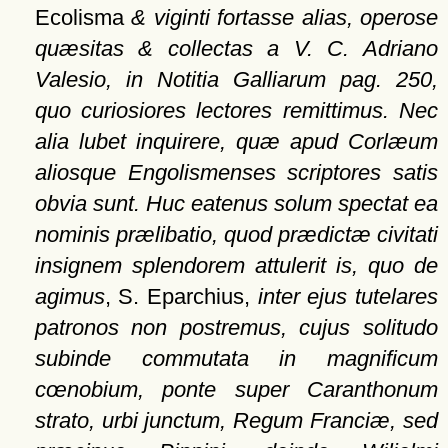
Ecolisma
& viginti fortasse alias, operose
quæsitas & collectas a V. C. Adriano
Valesio, in Notitia Galliarum
pag. 250,
quo curiosiores lectores remittimus. Nec
alia lubet inquirere, quæ apud Corlæum
aliosque Engolismenses scriptores satis
obvia sunt. Huc eatenus solum spectat ea
nominis prælibatio, quod prædictæ civitati
insignem splendorem attulerit is, quo de
agimus
, S. Eparchius,
inter ejus tutelares
patronos non postremus, cujus solitudo
subinde commutata in magnificum
cœnobium, ponte super Caranthonum
strato, urbi junctum, Regum Franciæ, sed