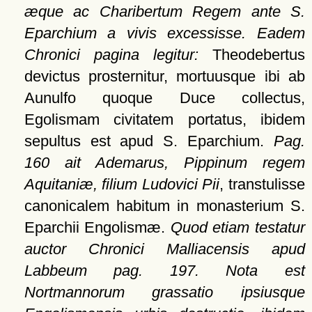
æque ac Charibertum Regem ante S.
Eparchium a vivis excessisse. Eadem
Chronici pagina legitur:
Theodebertus
devictus prosternitur, mortuusque ibi ab
Aunulfo quoque Duce collectus,
Egolismam civitatem portatus, ibidem
sepultus est apud S. Eparchium.
Pag.
160 ait Ademarus, Pippinum regem
Aquitaniæ, filium Ludovici Pii
, transtulisse
canonicalem habitum in monasterium S.
Eparchii Engolismæ.
Quod etiam testatur
auctor Chronici Malliacensis apud
Labbeum pag. 197. Nota est
Nortmannorum grassatio ipsiusque