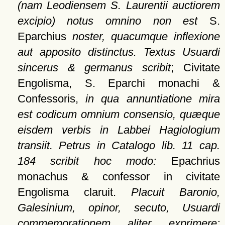
(nam Leodiensem S. Laurentii auctiorem
excipio) notus omnino non est
S.
Eparchius
noster, quacumque inflexione
aut apposito distinctus. Textus Usuardi
sincerus & germanus scribit
; Civitate
Engolisma, S. Eparchi monachi &
Confessoris,
in qua annuntiatione mira
est codicum omnium consensio, quæque
eisdem verbis in Labbei Hagiologium
transiit. Petrus in Catalogo lib. 11 cap.
184 scribit hoc modo:
Epachrius
monachus & confessor in civitate
Engolisma claruit.
Placuit Baronio,
Galesinium, opinor, secuto, Usuardi
commemorationem aliter exprimere: