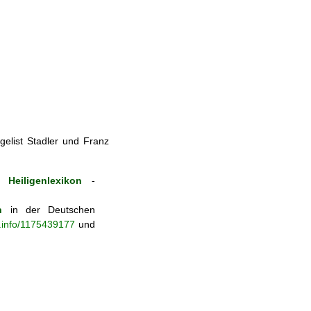
elist Stadler und Franz
Heiligenlexikon
-
n
in der Deutschen
b.info/1175439177
und