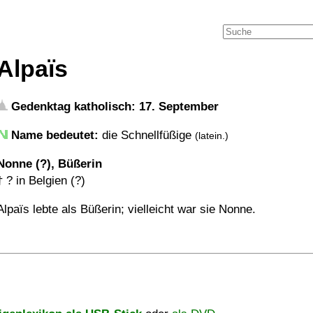
Alpaïs
Gedenktag katholisch: 17. September
Name bedeutet:
die Schnellfüßige
(latein.)
Nonne (?), Büßerin
†
?
in Belgien (?)
Alpaïs lebte als Büßerin; vielleicht war sie Nonne.