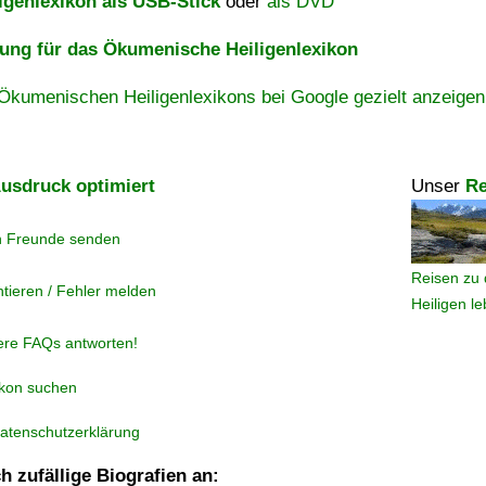
igenlexikon als USB-Stick
oder
als DVD
ng für das Ökumenische Heiligenlexikon
Ökumenischen Heiligenlexikons bei Google gezielt anzeigen
usdruck optimiert
Unser
Re
n Freunde senden
Reisen zu 
tieren / Fehler melden
Heiligen l
ere FAQs antworten!
ikon suchen
atenschutzerklärung
h zufällige Biografien an: