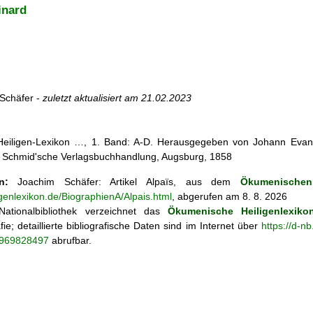
inard
Schäfer -
zuletzt aktualisiert am
21.02.2023
 Heiligen-Lexikon …, 1. Band: A-D. Herausgegeben von Johann Evang
 Schmid'sche Verlagsbuchhandlung, Augsburg, 1858
n:
Joachim Schäfer: Artikel
Alpaïs, aus dem
Ökumenischen 
igenlexikon.de/BiographienA/Alpais.html
, abgerufen am 8. 8. 2026
ationalbibliothek verzeichnet das
Ökumenische Heiligenlexiko
fie; detaillierte bibliografische Daten sind im Internet über
https://d-n
o/969828497
abrufbar.