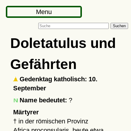
Menu
Suchen
Doletatulus und
Gefährten
Gedenktag katholisch: 10.
September
Name bedeutet:
?
Märtyrer
†
in der römischen Provinz
Africa proconsularis
, heute etwa