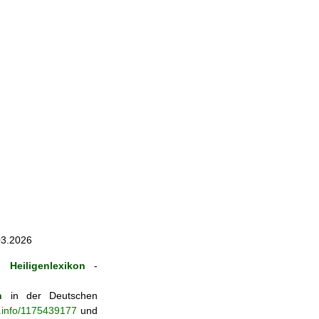
03.2026
 Heiligenlexikon
-
n
in der Deutschen
b.info/1175439177
und