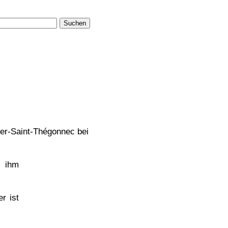
Suchen
ner-Saint-Thégonnec bei
h ihm
r ist