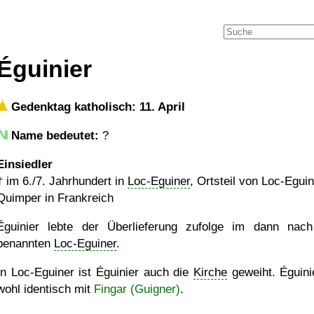
Éguinier
Gedenktag katholisch: 11. April
Name bedeutet:
?
Einsiedler
†
im 6./7. Jahrhundert in
Loc-Eguiner
, Ortsteil von Loc-Egui
Quimper in Frankreich
Éguinier lebte der Überlieferung zufolge im dann nac
benannten
Loc-Eguiner
.
In Loc-Eguiner ist Éguinier auch die
Kirche
geweiht. Éguinie
wohl identisch mit
Fingar (Guigner)
.