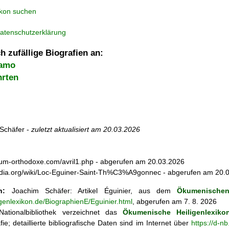
ikon suchen
atenschutzerklärung
h zufällige Biografien an:
gamo
hrten
Schäfer -
zuletzt aktualisiert am
20.03.2026
orum-orthodoxe.com/avril1.php - abgerufen am 20.03.2026
kipedia.org/wiki/Loc-Eguiner-Saint-Th%C3%A9gonnec - abgerufen am 20.
n:
Joachim Schäfer: Artikel
Éguinier, aus dem
Ökumenischen
igenlexikon.de/BiographienE/Eguinier.html
, abgerufen am 7. 8. 2026
ationalbibliothek verzeichnet das
Ökumenische Heiligenlexiko
fie; detaillierte bibliografische Daten sind im Internet über
https://d-n