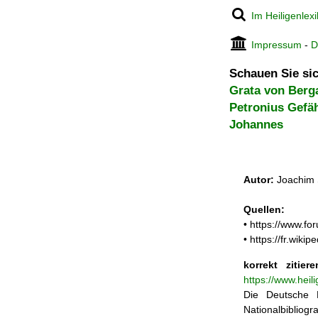
Im Heiligenlex
Impressum
-
D
Schauen Sie sic
Grata von Ber
Petronius Gefä
Johannes
Autor:
Joachim 
Quellen:
• https://www.f
• https://fr.wi
korrekt zitiere
https://www.heil
Die Deutsche N
Nationalbibliogra