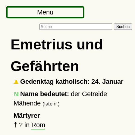
Menu
Suchen
Emetrius und
Gefährten
Gedenktag katholisch: 24. Januar
Name bedeutet:
der Getreide
Mähende
(latein.)
Märtyrer
†
?
in
Rom