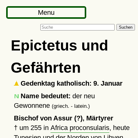
Menu
Suchen
Epictetus und
Gefährten
Gedenktag katholisch: 9. Januar
Name bedeutet:
der neu
Gewonnene
(griech. - latein.)
Bischof von Assur (?), Märtyrer
†
um 255
in
Africa proconsularis
, heute
Tunesien und der Norden von Libyen