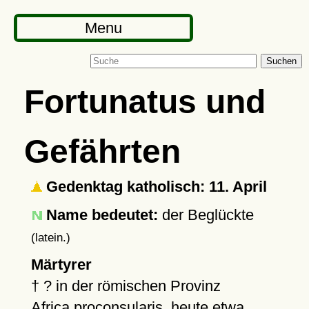
Menu
Suchen
Fortunatus und
Gefährten
Gedenktag katholisch: 11. April
Name bedeutet:
der Beglückte
(latein.)
Märtyrer
†
?
in der römischen Provinz
Africa proconsularis
, heute etwa