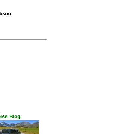
ibson
ise-Blog
: