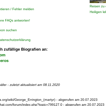
Reisen zu 
tieren / Fehler melden
Heiligen l
ere FAQs antworten!
ikon suchen
atenschutzerklärung
h zufällige Biografien an:
Rom
leros
äfer -
zuletzt aktualisiert am
08.11.2020
dia.org/wiki/George_Errington_(martyr) - abgerufen am 20.07.2023
schat.com/forum/index.php?topic=799127.0 - abgerufen am 20.07.2023