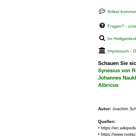
Artikel kommen
Fragen? - uns
Im Heiligenlex
Impressum
-
D
Schauen Sie sic
Synesius von 
Johannes Nauk
Albricus
Autor:
Joachim Sch
Quellen:
• https://en.wikipe
• https://www.root