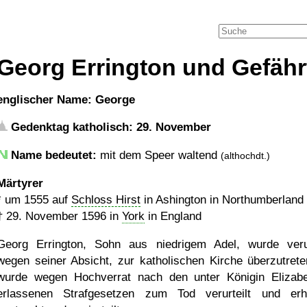
Georg Errington und Gefähr
englischer Name: George
Gedenktag katholisch: 29. November
Name bedeutet:
mit dem Speer waltend
(althochdt.)
Märtyrer
*
um 1555
auf
Schloss Hirst
in Ashington in Northumberland 
†
29. November 1596
in
York
in England
Georg Errington, Sohn aus niedrigem Adel, wurde verur
wegen seiner Absicht, zur katholischen Kirche überzutrete
wurde wegen Hochverrat nach den unter Königin Elizabe
erlassenen Strafgesetzen zum Tod verurteilt und erh