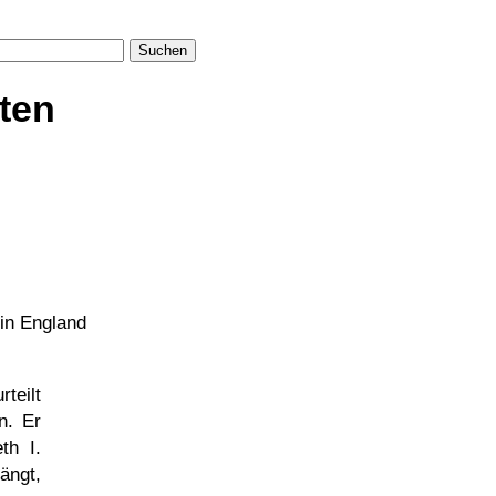
Suchen
ten
in England
teilt
n. Er
th I.
ängt,