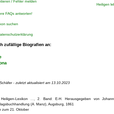
tieren / Fehler melden
Heiligen l
ere FAQs antworten!
ikon suchen
atenschutzerklärung
h zufällige Biografien an:
e
ona
Schäfer -
zuletzt aktualisiert am
13.10.2023
s Heiligen-Lexikon …, 2. Band: E-H. Herausgegeben von Johann 
lagsbuchhandlung (A. Manz), Augsburg, 1861
m zum 21. Oktober