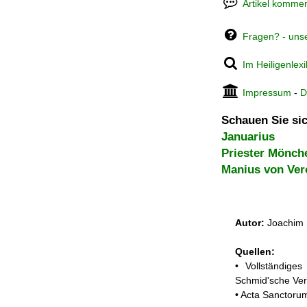
Artikel kommen
Fragen? - uns
Im Heiligenlex
Impressum
-
D
Schauen Sie sic
Januarius
Priester Mönch
Manius von Ver
Autor:
Joachim 
Quellen:
• Vollständige
Schmid'sche Ver
• Acta Sanctoru