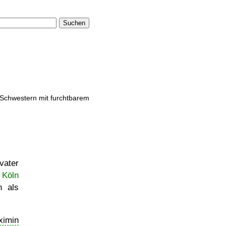
Suchen
 Schwestern mit furchtbarem
vater
 Köln
n als
ximin