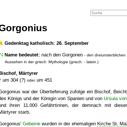
Gorgonius
Gedenktag katholisch: 26. September
Name bedeutet:
nach den Gorgonen
- den dreiunsterblichen
Aussehen in der griech. Mythologie (griech. - latein.)
Bischof, Märtyrer
†
um 304 (?)
um 451
oder
Gorgonius war der Überlieferung zufolge ein Bischof, Beicht
des Königs und der Königin von Spanien und von
Ursula von
und ihren 11.000 Gefährtinnen, der demnach mit diese
Märtyrer starb.
Gorgonius'
Gebeine
wurden in der ehemaligen
Kirche St. Ma