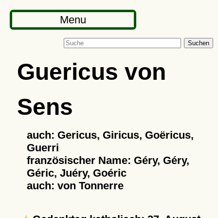
Menu
Suchen
Guericus von
Sens
auch: Gericus, Giricus, Goëricus,
Guerri
französischer Name: Géry, Géry,
Géric, Juéry, Goéric
auch: von Tonnerre