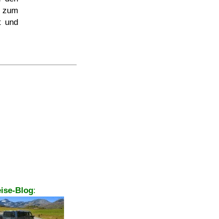
n zum
t und
ise-Blog
: