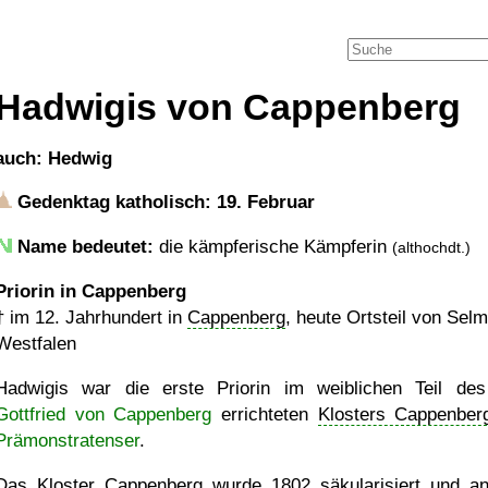
Hadwigis von Cappenberg
auch: Hedwig
Gedenktag katholisch: 19. Februar
Name bedeutet:
die kämpferische Kämpferin
(althochdt.)
Priorin in Cappenberg
†
im 12. Jahrhundert in
Cappenberg
, heute Ortsteil von Sel
Westfalen
Hadwigis war die erste Priorin im weiblichen Teil de
Gottfried von Cappenberg
errichteten
Klosters Cappenber
Prämonstratenser
.
Das
Kloster Cappenberg
wurde 1802 säkularisiert und a