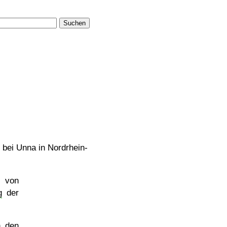
Suchen
m bei Unna in Nordrhein-
s von
g
der
n den