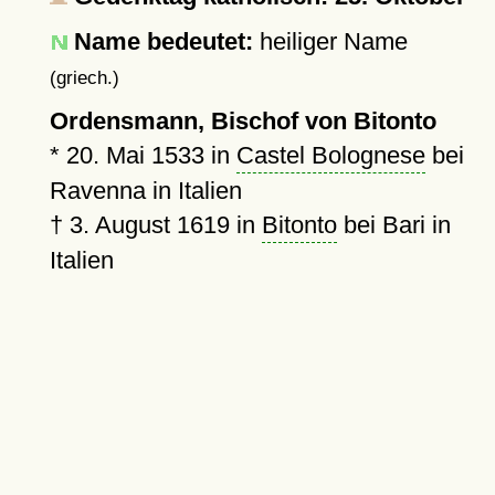
Name bedeutet:
heiliger Name
(griech.)
Ordensmann, Bischof von Bitonto
*
20. Mai 1533
in
Castel Bolognese
bei
Ravenna in Italien
†
3. August 1619
in
Bitonto
bei Bari in
Italien