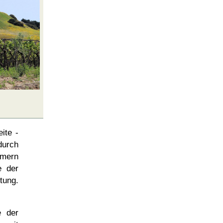
ite -
durch
ömern
e der
tung.
e der