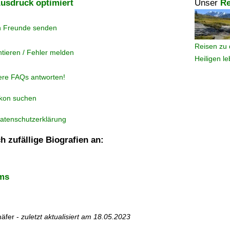
usdruck optimiert
Unser
Re
n Freunde senden
Reisen zu 
tieren / Fehler melden
Heiligen l
ere FAQs antworten!
ikon suchen
atenschutzerklärung
h zufällige Biografien an:
ms
äfer -
zuletzt aktualisiert am
18.05.2023