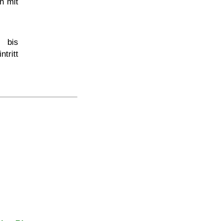
n mit
 bis
tritt