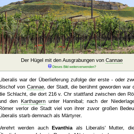
Der Hügel mit den Ausgrabungen von
Cannae
Liberalis war der Überlieferung zufolge der erste - oder zwe
Bischof von
Cannae
, der Stadt, die berühmt geworden war 
die Schlacht, die dort 216 v. Chr stattfand zwischen den R
und den
Karthagern
unter Hannibal; nach der Niederlag
Römer verlor die Stadt viel von ihrer zuvor großen Bedeu
Liberalis starb demnach als Märtyrer.
Verehrt werden auch
Evanthia
als Liberalis' Mutter, di