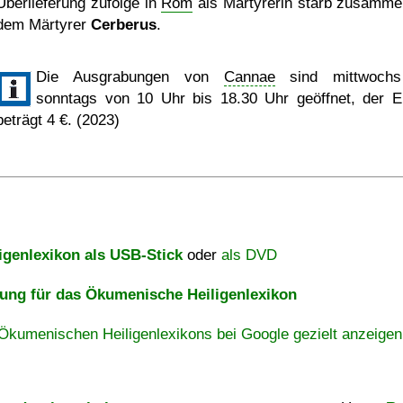
Überlieferung zufolge in
Rom
als Märtyrerin starb zusamme
dem Märtyrer
Cerberus
.
Die Ausgrabungen von
Cannae
sind mittwochs
sonntags von 10 Uhr bis 18.30 Uhr geöffnet, der Ein
beträgt 4 €. (2023)
igenlexikon als USB-Stick
oder
als DVD
ng für das Ökumenische Heiligenlexikon
Ökumenischen Heiligenlexikons bei Google gezielt anzeigen