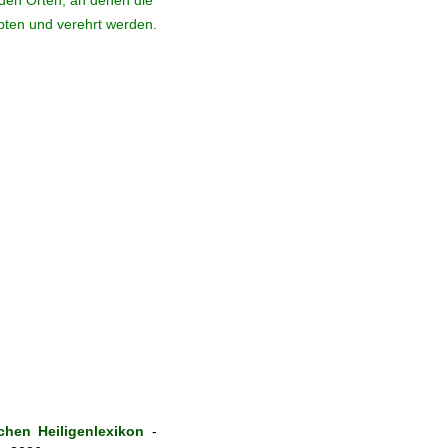
den Orten, an denen die
ebten und verehrt werden.
hen Heiligenlexikon
-