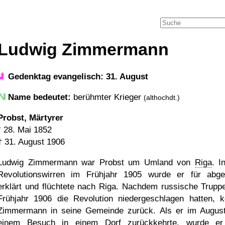
Ludwig Zimmermann
Gedenktag evangelisch: 31. August
Name bedeutet:
berühmter Krieger
(althochdt.)
Probst, Märtyrer
*
28. Mai 1852
†
31. August 1906
Ludwig Zimmermann war Probst um Umland von
Riga
. I
Revolutionswirren im Frühjahr 1905 wurde er für abge
erklärt und flüchtete nach Riga. Nachdem russische Trupp
Frühjahr 1906 die Revolution niedergeschlagen hatten, k
Zimmermann in seine Gemeinde zurück. Als er im Augus
einem Besuch in einem Dorf zurückkehrte, wurde e