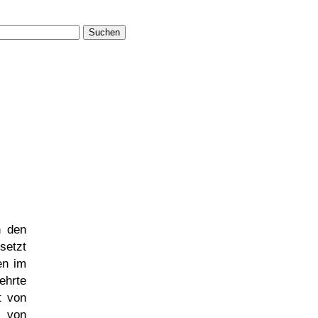
Suchen
n den
setzt
en im
ehrte
t von
r von