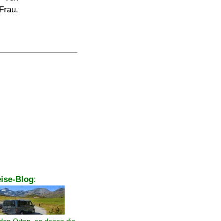
Frau,
ise-Blog
: