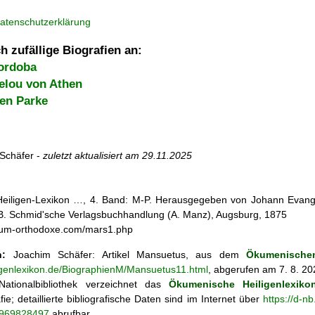
atenschutzerklärung
h zufällige Biografien an:
ordoba
zelou von Athen
en Parke
Schäfer -
zuletzt aktualisiert am
29.11.2025
 Heiligen-Lexikon …, 4. Band: M-P. Herausgegeben von Johann Evangel
, B. Schmid'sche Verlagsbuchhandlung (A. Manz), Augsburg, 1875
orum-orthodoxe.com/mars1.php
n:
Joachim Schäfer: Artikel
Mansuetus, aus dem
Ökumenischen
ligenlexikon.de/BiographienM/Mansuetus11.html
, abgerufen am 7. 8. 20
ationalbibliothek verzeichnet das
Ökumenische Heiligenlexiko
fie; detaillierte bibliografische Daten sind im Internet über
https://d-n
o/969828497
abrufbar.