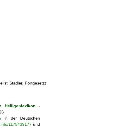
ist Stadler, Fortgesetzt
 Heiligenlexikon
-
26
n
in der Deutschen
b.info/1175439177
und