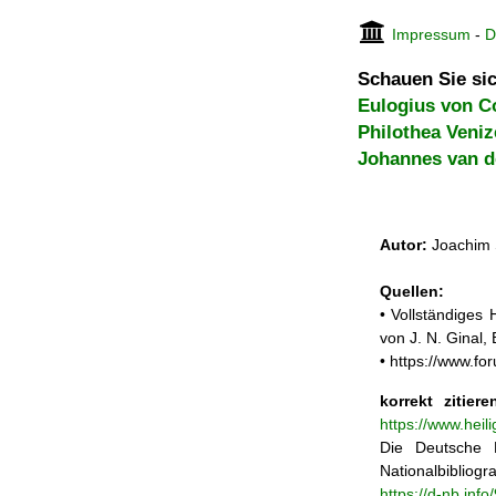
Impressum
-
D
Schauen Sie sic
Eulogius von C
Philothea Veni
Johannes van d
Autor:
Joachim 
Quellen:
• Vollständiges
von J. N. Ginal
• https://www.f
korrekt zitiere
https://www.hei
Die Deutsche N
Nationalbibliogra
https://d-nb.inf