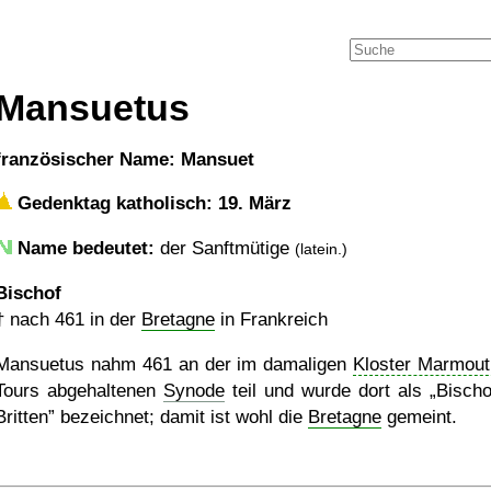
Mansuetus
französischer Name: Mansuet
Gedenktag katholisch: 19. März
Name bedeutet:
der Sanftmütige
(latein.)
Bischof
†
nach 461
in der
Bretagne
in Frankreich
Mansuetus nahm 461 an der im damaligen
Kloster Marmout
Tours abgehaltenen
Synode
teil und wurde dort als
Bischo
Britten
bezeichnet; damit ist wohl die
Bretagne
gemeint.